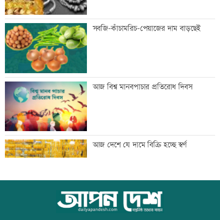
প্রথম শ্রেণিতে ভর্তি লটারিতে
সবজি-কাঁচামরিচ-পেয়াজের দাম বাড়ছেই
মেঘনার ভাঙনরোধে জিও ব্যাগ প্রকল্পে
আজ বিশ্ব মানবপাচার প্রতিরোধ দিবস
অনিয়ম, এলাকাবাসীর মানববন্ধন
বাংলাদেশি পাঁচ হাজার কৃষি শ্রমিক নেবে
আজ দেশে যে দামে বিক্রি হচ্ছে স্বর্ণ
ওমান
স্বর্ণ খাতকে আনুষ্ঠানিক কাঠামোয় আনছে
আজ বিশ্ব বন্ধু দিবস
সরকার, মতামত চাইল মন্ত্রণালয়