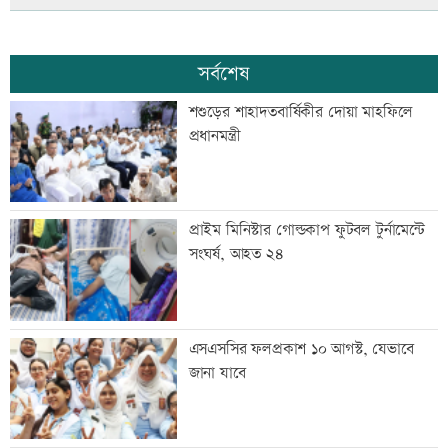
সর্বশেষ
শশুড়ের শাহাদতবার্ষিকীর দোয়া মাহফিলে
প্রধানমন্ত্রী
প্রাইম মিনিস্টার গোল্ডকাপ ফুটবল টুর্নামেন্টে
সংঘর্ষ, আহত ২৪
এসএসসির ফলপ্রকাশ ১০ আগস্ট, যেভাবে
জানা যাবে