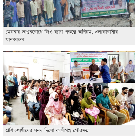
মেঘনার ভাঙনরোধে জিও ব্যাগ প্রকল্পে অনিয়ম, এলাকাবাসীর
মানববন্ধন
প্রশিক্ষণার্থীদের সনদ দিলো কালীগঞ্জ পৌরসভা