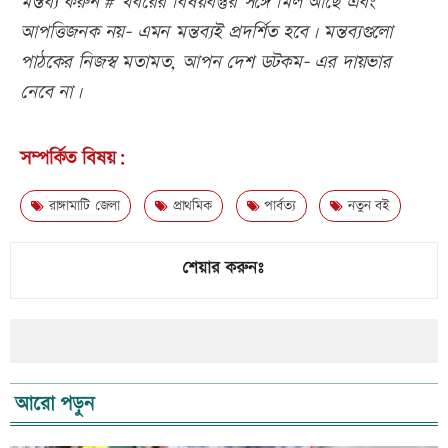
মন্তব্য করুন # খবরের বিষয়বস্তুর সঙ্গে মিল আছে এবং
আপত্তিজনক নয়- এমন মন্তব্যই প্রদর্শিত হবে। মন্তব্যগুলো
পাঠকের নিজস্ব মতামত, আপন দেশ ডটকম- এর দায়ভার
নেবে না।
সম্পর্কিত বিষয়:
রাঙ্গামাটি জেলা
প্রাথমিক
পার্বত্য
নতুন বই
শেয়ার করুনঃ
আরো পড়ুন