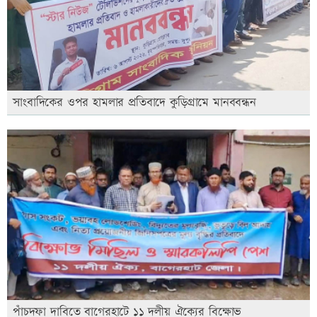
সাংবাদিকের ওপর হামলার প্রতিবাদে কুড়িগ্রামে মানববন্ধন
পাঁচদফা দাবিতে বাগেরহাটে ১১ দলীয় ঐক্যের বিক্ষোভ