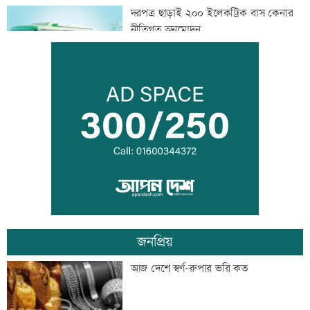
দরপত্র ছাড়াই ২০০ ইলেকট্রিক বাস কেনার
নীতিগত অনুমোদন
তনু হত্যার আসামি সাবেক সেনাসদস্য
হাফিজুরকে আত্মসমর্পণের নির্দেশ
দুদকের মামলায় ঢাকা ব্যাংকের ৪ কর্মকর্তার
কারাদণ্ড
জনপ্রিয়
জিয়াউর রহমান দেশে প্রথম সবুজ বিপ্লবের
আজ দেশে স্বর্ণ-রুপার ভরি কত
ডাক দিয়েছিলেন: পরিবেশমন্ত্রী