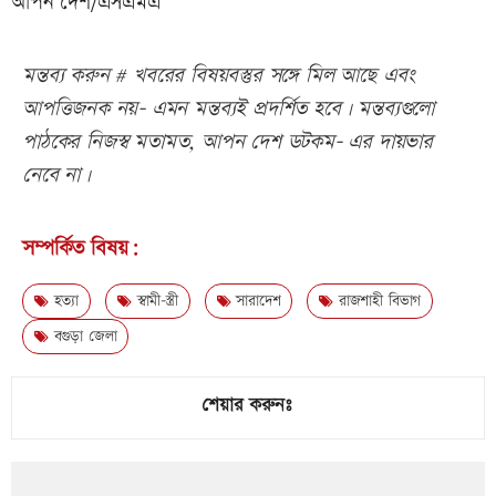
আপন দেশ/এসএমএ
মন্তব্য করুন # খবরের বিষয়বস্তুর সঙ্গে মিল আছে এবং
আপত্তিজনক নয়- এমন মন্তব্যই প্রদর্শিত হবে। মন্তব্যগুলো
পাঠকের নিজস্ব মতামত, আপন দেশ ডটকম- এর দায়ভার
নেবে না।
সম্পর্কিত বিষয়:
হত্যা
স্বামী-স্ত্রী
সারাদেশ
রাজশাহী বিভাগ
বগুড়া জেলা
শেয়ার করুনঃ