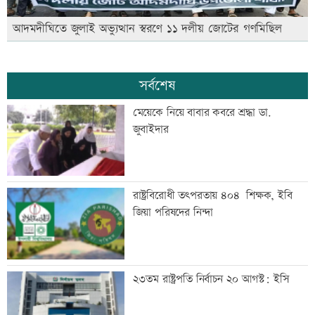
আদমদীঘিতে জুলাই অভ্যুত্থান স্বরণে ১১ দলীয় জোটের গণমিছিল
সর্বশেষ
মেয়েকে নিয়ে বাবার কবরে শ্রদ্ধা ডা.
জুবাইদার
রাষ্ট্রবিরোধী তৎপরতায় ৪০৪ শিক্ষক, ইবি
জিয়া পরিষদের নিন্দা
২৩তম রাষ্ট্রপতি নির্বাচন ২০ আগস্ট: ইসি