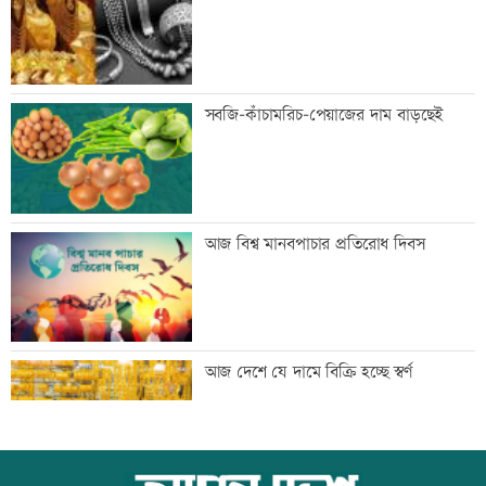
ঢাকার চারপাশের নদীদূষণ রোধে
সবজি-কাঁচামরিচ-পেয়াজের দাম বাড়ছেই
কর্মপরিকল্পনার নির্দেশ
গণভোটের রায় বাস্তবায়নে ১১ দলের লংমার্চের
আজ বিশ্ব মানবপাচার প্রতিরোধ দিবস
ঘোষণা
এসবিএসি ব্যাংকের কর্পোরেট পরিচালকের
আজ দেশে যে দামে বিক্রি হচ্ছে স্বর্ণ
শেয়ার বিক্রির ঘোষণা