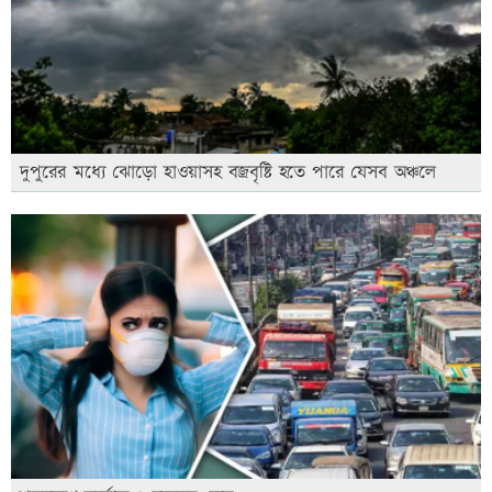
দুপুরের মধ্যে ঝোড়ো হাওয়াসহ বজ্রবৃষ্টি হতে পারে যেসব অঞ্চলে