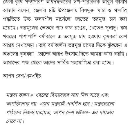
জেলা কৃষি সম্প্রসারণ অধিদফতরের উপ-পরিচালক আবুল কালাম
আজাদ বলেন, জেলার ৪টি উপজেলায় বিষমুক্ত মাচা ও মালচিং
পদ্ধতিতে উচ্চ ফলনশীল মার্সেলো জাতের তরমুজ চাষ করা
হয়েছে। তরমুজের ভেতরে গাঢ় লাল রঙের, খেতেও সুস্বাদু। কম
খরচের পাশাপাশি বর্ষাকালে এ তরমুজ চাষ হওয়ায় কৃষকরা বেশ
আগ্রহ দেখাচ্ছেন। তাই বর্ষাকালীন তরমুজ চাষের দিকে ঝুঁকছেন এ
অঞ্চলের কৃষকরা। তাদের আরও উৎসাহ দিতে আমরা কাজ করছি।
আমাদের পক্ষ থেকে তাদের সার্বিক সহযোগিতা করা হচ্ছে।
আপন দেশ/এমএইচ
মন্তব্য করুন # খবরের বিষয়বস্তুর সঙ্গে মিল আছে এবং
আপত্তিজনক নয়- এমন মন্তব্যই প্রদর্শিত হবে। মন্তব্যগুলো
পাঠকের নিজস্ব মতামত, আপন দেশ ডটকম- এর দায়ভার
নেবে না।