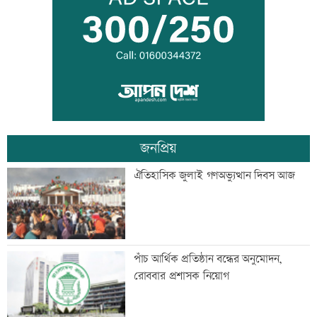
আইনজীবী জামাতার বিরুদ্ধে শ্বশুরের
মানববন্ধন
জনপ্রিয়
ইলিয়াস আলী গুম: উইং কমান্ডারের বিরুদ্ধে
ঐতিহাসিক জুলাই গণঅভ্যুত্থান দিবস আজ
পরোয়ানা
আইসাকা ঢাকা চ্যাপ্টারের নতুন সভাপতি
পাঁচ আর্থিক প্রতিষ্ঠান বন্ধের অনুমোদন,
আজাদ, সেক্রেটারি ফারুক
রোববার প্রশাসক নিয়োগ