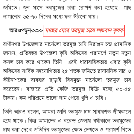
জমিতে। জুন মাসে তরমুজের চারা রোপণ করা হয়েছে। গাছ
লাগানোর ৬৫-৭০ দিনের মধ্যে ফল উঠানো যায়।
আরওপড়ুন<<>>
মাছের ঘেরে তরমুজ চাষে লাভবান কৃষক
রাণীনগর উপজেলার মার্সেলো তরমুজ চাষি নিরাঞ্জন চন্দ্র প্রামানিক
জানান, প্রতিবছর উপজেলা কৃষি অফিসের পরামর্শে নতুন নতুন
ফসল চাষ করে থাকেন তিনি। এরই ধারাবাহিকতায় এবার কৃষি
অফিসের সার্বিক সহযোগিতায় ২৫ শতক জমিতে রাসায়নিক সার ও
কীটনাশকের ব্যবহার ছাড়াই বিষমুক্ত মার্সেলো তরমুজ চাষ
করেছেন। বাজারে প্রতি কেজি তরমুজ বিক্রি হচ্ছে ৫০-৫৫
টাকায়। কম পরিশ্রমে ভালো দাম পেয়ে খুশি এ চাষি।
তিনি আরও বলেন, আমরা জানি তরমুজ চাষ সাধারণত গ্রীষ্মকালে
হয়ে থাকে। কিন্তু আমাদের এ বরেন্দ্র জেলায় বর্ষাকালে তরমুজের
চাষ করা দেখে প্রতিদিন তরমুজের ক্ষেত দেখতে ও পরামর্শ নিতে