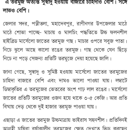
এ তরমুজ অত্যন্ত সুস্বাদু হওয়ায় বাজারে চাহিদাও বেশি। সঙ্গে
লাভও বেশি।
জেলার সদর, পত্নীতলা, মহাদেবপুর, রাণীনগর উপজেলার মাঠে
মাঠে শোভা পাচ্ছে- মাচায় ও মালচিং পদ্ধতিতে উচ্চ ফলনশীল
হাইব্রিড মার্সেলো জাতের তরমুজ গাছ। মাচার ওপরে সবুজ পাতা।
নিচে ঝুলে আছে কালো রঙের তরমুজ। গাছ থেকে যেন ছিঁড়ে
নিচে না পড়ে সেজন্য প্রতিটি তরমুজে দেয়া হয়েছে জালি।
জানা গেছে, সুস্বাদু ও সুমিষ্ট হওয়ায় মার্সেলো জাতের তরমুজের
চাহিদা বাজারে বেশি এবং দামও ভালো পাওয়া যায়। লম্বাটে
ডিম্বাকৃতির এ তরমুজের ভেতরের অংশ গাঢ় লাল রঙের। মার্সেলো
জাতের প্রতিটি তরমুজের ওজন হয়ে থাকে ৩-৫ কেজি। আর প্রতি
বিঘায় দেড় থেকে দুই হাজার তরমুজ পাওয়া যায়।
এছাড়া এ জাতের তরমুজ উচ্চমাত্রায় ভাইরাস সহনশীল। প্রতিদিনই
আগ্রহী চাষিরা বর্ষাকালীন তরমুজের ক্ষেত দেখতে ভিড় করছেন