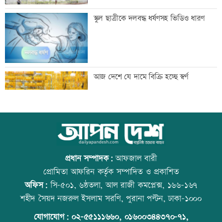
প্রবীণ সাংবাদিক মৃণাল কৃষ্ণ আর নেই
স্কুল ছাত্রীকে দলবদ্ধ ধর্ষণসহ ভিডিও ধারণ
দেশের মানুষকে দেয়া জবান রক্ষা করতে
আজ দেশে যে দামে বিক্রি হচ্ছে স্বর্ণ
চাই: প্রধানমন্ত্রী
আদিবাসী দিবসে রাঙামাটিতে বর্ণাঢ্য
আজ বিশ্ব বন্ধু দিবস
শোভাযাত্রা
প্রধান সম্পাদক:
আফজাল বারী
প্রোমিতা আফরিন কর্তৃক সম্পাদিত ও প্রকাশিত
অফিস:
সি-৫০১, ৬ষ্ঠতলা, আল রাজী কমপ্লেক্স, ১৬৬-১৬৭
জেট ফুয়েলের দাম বাড়ল
কোরআন-হাদিসে নামাজ না পড়ার শাস্তি
শহীদ সৈয়দ নজরুল ইসলাম সরণি, পুরানা পল্টন, ঢাকা-১০০০
যোগাযোগ:
০২-৫৫১১১৬৬০
,
০১৬০০৩৪৪৩৭০-৭১,