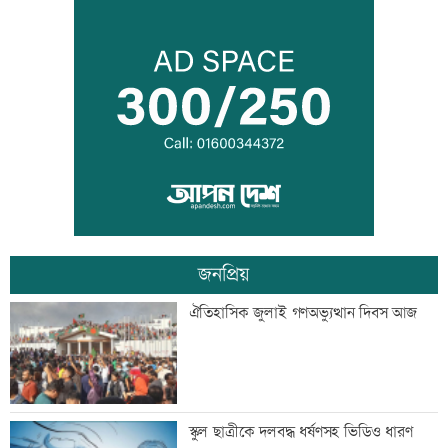
ইউএনওদের মানুষের কল্যাণে কাজ করার
আহবান প্রধানমন্ত্রীর
কালীগঞ্জে ৩ মাদকসেবীকে কারাদণ্ড
জনপ্রিয়
স্বেচ্ছাসেবী ফোরামের মাসব্যাপী আবৃত্তি
ঐতিহাসিক জুলাই গণঅভ্যুত্থান দিবস আজ
চিত্রাঙ্কন প্রতিযোগিতা
শাক ধুতে গিয়ে গৃহবধূর মৃত্যু
স্কুল ছাত্রীকে দলবদ্ধ ধর্ষণসহ ভিডিও ধারণ