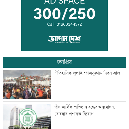
‘ভারত-বাংলাদেশের প্রধানমন্ত্রী এক হলে,
অনেক সমস্যার সমাধান সম্ভব’
জামায়াত জোটের রাষ্ট্রপতি প্রার্থী অলি আহমদ
জনপ্রিয়
অবশেষে ঢাকায় ফিরল রোমে আটকে থাকা
ঐতিহাসিক জুলাই গণঅভ্যুত্থান দিবস আজ
বিমানের উড়োজাহাজ
মাতারবাড়ি কয়লা বিদ্যুৎকেন্দ্র ঘুরে দেখলেন
পাঁচ আর্থিক প্রতিষ্ঠান বন্ধের অনুমোদন,
প্রধানমন্ত্রী
রোববার প্রশাসক নিয়োগ