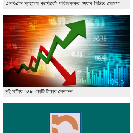
এসবিএসি ব্যাংকের কর্পোরেট পরিচালকের শেয়ার বিক্রির ঘোষণা
দুই ঘণ্টায় ৫৪৮ কোটি টাকার লেনদেন