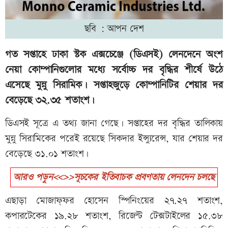
ছবি : আপন দেশ
গত সপ্তাহে ঢাকা স্টক এক্সচেঞ্জে (ডিএসই) লেনদেনে অংশ
নেয়া কোম্পানিগুলোর মধ্যে সর্বোচ্চ দর বৃদ্ধির শীর্ষে উঠে
এসেছে মুন্নু সিরামিক। সপ্তাহজুড়ে কোম্পানিটির শেয়ার দর
বেড়েছে ৩২.৩৫ শতাংশ।
ডিএসই সূত্রে এ তথ্য জানা গেছে। সপ্তাহের দর বৃদ্ধির তালিকায়
মুন্নু সিরামিকের পরেই রয়েছে সিকদার ইন্স্যুরেন্স, যার শেয়ার দর
বেড়েছে ৩১.০১ শতাংশ।
আরও পড়ুন<<>>সূচকের ইতিবাচক প্রবণতায় লেনদেন চলছে
এছাড়া মোজাফ্ফর হোসেন স্পিনিংয়ের ২৭.২৭ শতাংশ,
কপারটেকের ১৯.২৮ শতাংশ, রিজেন্ট টেক্সটাইলের ১৫.৩৮