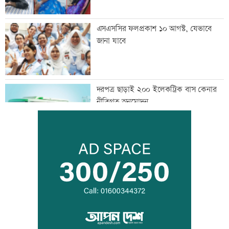
এসএসসির ফলপ্রকাশ ১০ আগস্ট, যেভাবে
জানা যাবে
দরপত্র ছাড়াই ২০০ ইলেকট্রিক বাস কেনার
নীতিগত অনুমোদন
তনু হত্যার আসামি সাবেক সেনাসদস্য
হাফিজুরকে আত্মসমর্পণের নির্দেশ
দুদকের মামলায় ঢাকা ব্যাংকের ৪ কর্মকর্তার
কারাদণ্ড