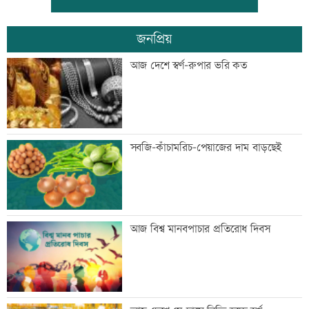
জনপ্রিয়
জিয়াউর রহমান দেশে প্রথম সবুজ বিপ্লবের
আজ দেশে স্বর্ণ-রুপার ভরি কত
ডাক দিয়েছিলেন: পরিবেশমন্ত্রী
প্রথম শ্রেণিতে ভর্তি লটারিতে
সবজি-কাঁচামরিচ-পেয়াজের দাম বাড়ছেই
মেঘনার ভাঙনরোধে জিও ব্যাগ প্রকল্পে
আজ বিশ্ব মানবপাচার প্রতিরোধ দিবস
অনিয়ম, এলাকাবাসীর মানববন্ধন
বাংলাদেশি পাঁচ হাজার কৃষি শ্রমিক নেবে