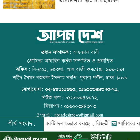
আজ দেশে যে দামে বিক্রি হচ্ছে স্বর্ণ
ওমান
স্বর্ণ খাতকে আনুষ্ঠানিক কাঠামোয় আনছে
আজ বিশ্ব বন্ধু দিবস
সরকার, মতামত চাইল মন্ত্রণালয়
প্রধান সম্পাদক:
আফজাল বারী
প্রোমিতা আফরিন কর্তৃক সম্পাদিত ও প্রকাশিত
অফিস:
সি-৫০১, ৬ষ্ঠতলা, আল রাজী কমপ্লেক্স, ১৬৬-১৬৭
গবেষণা-দক্ষতা উন্নয়নে বাংলাদেশ-অস্ট্রেলিয়ার
প্রতিমন্ত্রীকে ঘিরে ভাইরাল ভিডিওতে ছবি
শহীদ সৈয়দ নজরুল ইসলাম সরণি, পুরানা পল্টন, ঢাকা-১০০০
নতুন উদ্যোগ
জুড়ে অপপ্রচার: এলিন
যোগাযোগ:
০২-৫৫১১১৬৬০
,
০১৬০০৩৪৪৩৭০-৭১,
নিউজ রুম:
০১৬০০৩৪৪৩৭২,
বিজ্ঞাপন:
০১৬০০৩৪৪৩৭৩
বিমানবন্দরে বাড়ছে নিরাপত্তা, বসছে অ্যান্টি-
বিশ্ব মাতৃদুগ্ধ দিবস আজ
E-mail:
apandeshnews@gmail.com
ড্রোন সিস্টেম
শীর্ষ সংবাদ:
দেশের বিরুদ্ধে একটি দল চক্রান্ত করছে : রিজভী
সাকিবের বাড়িতে হ
©
২০২৬ |
আপন দেশ ডটকম
কর্তৃক সর্বসত্ব ® সংরক্ষিত | উন্নয়নে
ইমিথমেকারস.কম