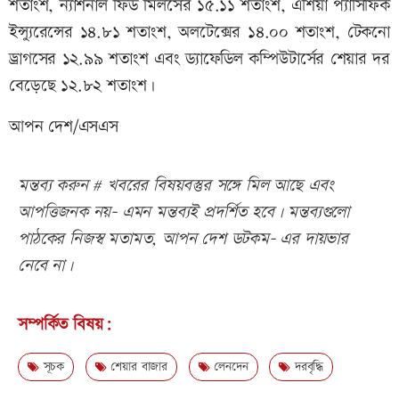
শতাংশ, ন্যাশনাল ফিড মিলসের ১৫.১১ শতাংশ, এশিয়া প্যাসিফিক
ইন্স্যুরেন্সের ১৪.৮১ শতাংশ, অলটেক্সের ১৪.০০ শতাংশ, টেকনো
ড্রাগসের ১২.৯৯ শতাংশ এবং ড্যাফেডিল কম্পিউটার্সের শেয়ার দর
বেড়েছে ১২.৮২ শতাংশ।
আপন দেশ/এসএস
মন্তব্য করুন # খবরের বিষয়বস্তুর সঙ্গে মিল আছে এবং
আপত্তিজনক নয়- এমন মন্তব্যই প্রদর্শিত হবে। মন্তব্যগুলো
পাঠকের নিজস্ব মতামত, আপন দেশ ডটকম- এর দায়ভার
নেবে না।
সম্পর্কিত বিষয়:
সূচক
শেয়ার বাজার
লেনদেন
দরবৃদ্ধি