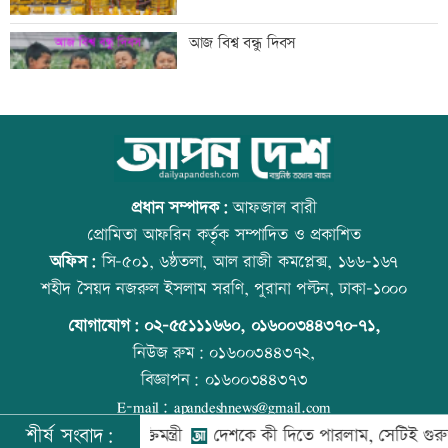
তিস্তা মহাপরিকল্পনার কাজ শিগগিরই শুরু
আজ বিশ্ব বন্ধু দিবস
হচ্ছে: প্রতিমন্ত্রী ফরহাদ
অতিরিক্ত মদপানে এক ব্যক্তির মৃত্যু
কোরআন-হাদিসে নামাজ না পড়ার শাস্তি
প্রধান সম্পাদক:
আফজাল বারী
প্রোমিতা আফরিন কর্তৃক সম্পাদিত ও প্রকাশিত
অফিস:
সি-৫০১, ৬ষ্ঠতলা, আল রাজী কমপ্লেক্স, ১৬৬-১৬৭
ইবির গবেষণাপত্র প্রত্যাহারের ঘটনায় তদন্ত
উত্থান-পতনের বাজারে আজ স্বর্ণের ভরি কত
শহীদ সৈয়দ নজরুল ইসলাম সরণি, পুরানা পল্টন, ঢাকা-১০০০
কমিটি
যোগাযোগ:
০২-৫৫১১১৬৬০
,
০১৬০০৩৪৪৩৭০-৭১,
নিউজ রুম:
০১৬০০৩৪৪৩৭২,
বিজ্ঞাপন:
০১৬০০৩৪৪৩৭৩
যুবদল নেতার মরদেহ গুমের চেষ্টা, থানায়
আজ স্বর্ণ-রুপা যে দামে বিক্রি হচ্ছে
E-mail:
apandeshnews@gmail.com
মামলা
শীর্ষ সংবাদ:
বে: তথ্যপ্রযুক্তিমন্ত্রী
দেশকে কী দিতে পারলাম, সেটিই গুরুত্বপূর্ণ: প্রধ