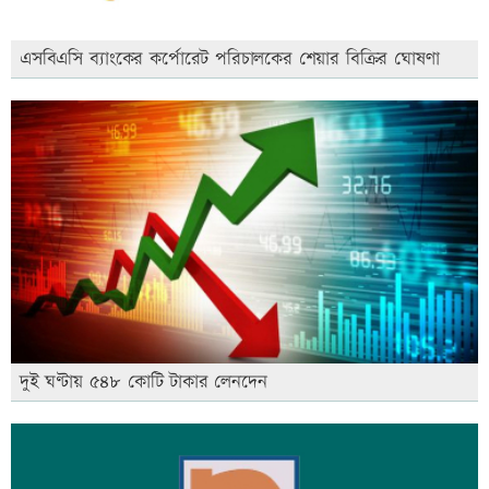
এসবিএসি ব্যাংকের কর্পোরেট পরিচালকের শেয়ার বিক্রির ঘোষণা
দুই ঘণ্টায় ৫৪৮ কোটি টাকার লেনদেন