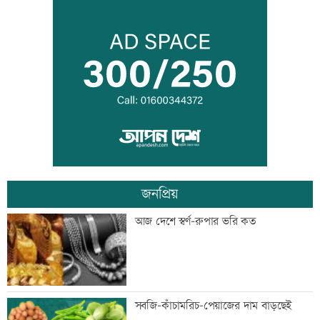
তনু হত্যার আসামি সাবেক সেনাসদস্য
হাফিজুরকে আত্মসমর্পণের নির্দেশ
দুদকের মামলায় ঢাকা ব্যাংকের ৪ কর্মকর্তার
কারাদণ্ড
জনপ্রিয়
জিয়াউর রহমান দেশে প্রথম সবুজ বিপ্লবের
আজ দেশে স্বর্ণ-রুপার ভরি কত
ডাক দিয়েছিলেন: পরিবেশমন্ত্রী
প্রথম শ্রেণিতে ভর্তি লটারিতে
সবজি-কাঁচামরিচ-পেয়াজের দাম বাড়ছেই