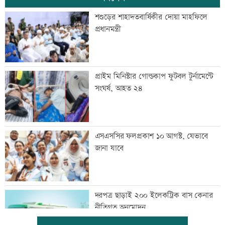
শশুড়ের শাহাদতবার্ষিকীর দোয়া মাহফিলে
প্রধানমন্ত্রী
প্রাইম মিনিস্টার গোল্ডকাপ ফুটবল টুর্নামেন্টে
সংঘর্ষ, আহত ২৪
এসএসসির ফলপ্রকাশ ১০ আগস্ট, যেভাবে
জানা যাবে
দরপত্র ছাড়াই ২০০ ইলেকট্রিক বাস কেনার
নীতিগত অনুমোদন