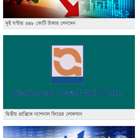
দুই ঘণ্টায় ৫৪৮ কোটি টাকার লেনদেন
দ্বিতীয় প্রান্তিকে ন্যাশনাল ফিডের লোকসান