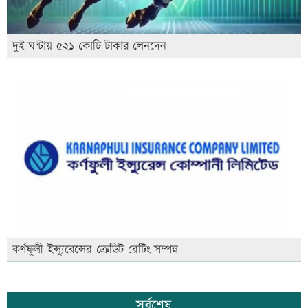
দুই ঘণ্টায় ৫২১ কোটি টাকার লেনদেন
কর্ণফুলী ইন্স্যুরেন্সের ক্রেডিট রেটিং সম্পন্ন
সর্বশেষ