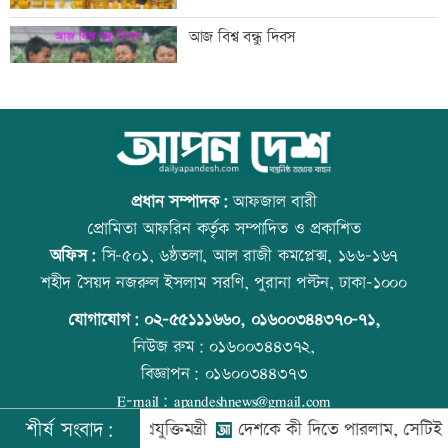
তিস্তা মহাপরিকল্পনার কাজ শিগগিরই শুরু
আজ বিশ্ব বন্ধু দিবস
হচ্ছে: প্রতিমন্ত্রী ফরহাদ
অতিরিক্ত মদপানে এক ব্যক্তির মৃত্যু
কোরআন-হাদিসে নামাজ না পড়ার শাস্তি
প্রধান সম্পাদক:
আফজাল বারী
প্রোমিতা আফরিন কর্তৃক সম্পাদিত ও প্রকাশিত
অফিস:
সি-৫০১, ৬ষ্ঠতলা, আল রাজী কমপ্লেক্স, ১৬৬-১৬৭
ইবির গবেষণাপত্র প্রত্যাহারের ঘটনায় তদন্ত
উত্থান-পতনের বাজারে আজ স্বর্ণের ভরি কত
শহীদ সৈয়দ নজরুল ইসলাম সরণি, পুরানা পল্টন, ঢাকা-১০০০
কমিটি
যোগাযোগ:
০২-৫৫১১১৬৬০
,
০১৬০০৩৪৪৩৭০-৭১,
নিউজ রুম:
০১৬০০৩৪৪৩৭২,
বিজ্ঞাপন:
০১৬০০৩৪৪৩৭৩
যুবদল নেতার মরদেহ গুমের চেষ্টা, থানায়
আজ স্বর্ণ-রুপা যে দামে বিক্রি হচ্ছে
E-mail:
apandeshnews@gmail.com
মামলা
শীর্ষ সংবাদ:
নয়ন হবে: তথ্যপ্রযুক্তিমন্ত্রী
দেশকে কী দিতে পারলাম, সেটিই গুরুত্বপূর্ণ: