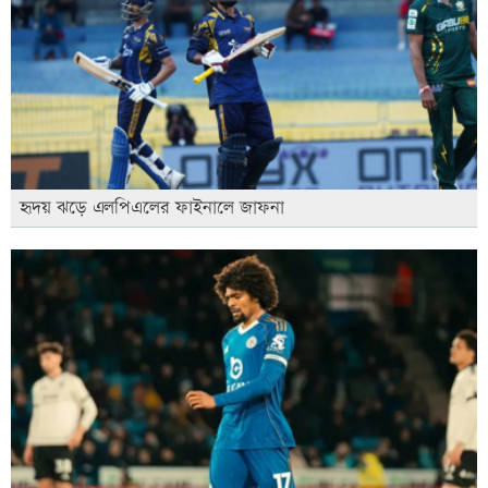
হৃদয় ঝড়ে এলপিএলের ফাইনালে জাফনা