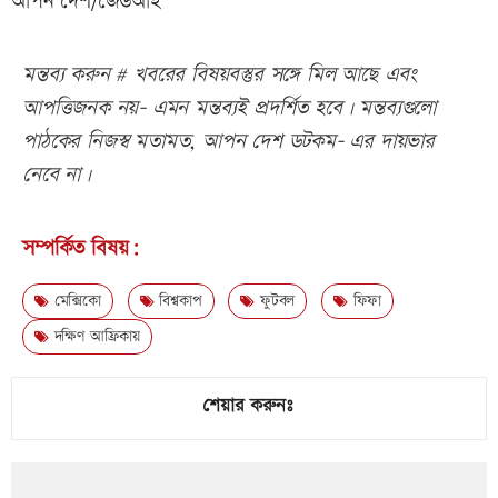
আপন দেশ/জেডআই
মন্তব্য করুন # খবরের বিষয়বস্তুর সঙ্গে মিল আছে এবং
আপত্তিজনক নয়- এমন মন্তব্যই প্রদর্শিত হবে। মন্তব্যগুলো
পাঠকের নিজস্ব মতামত, আপন দেশ ডটকম- এর দায়ভার
নেবে না।
সম্পর্কিত বিষয়:
মেক্সিকো
বিশ্বকাপ
ফুটবল
ফিফা
দক্ষিণ আফ্রিকায়
শেয়ার করুনঃ