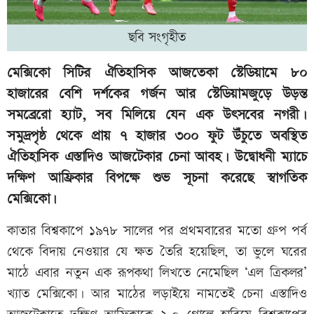
ছবি সংগৃহীত
মেক্সিকো সিটির ঐতিহাসিক আজতেকা স্টেডিয়ামে ৮০
হাজারের বেশি দর্শকের গর্জন আর স্টেডিয়ামজুড়ে উড়ন্ত
সমব্রেরো হ্যাট, সব মিলিয়ে যেন এক উৎসবের নগরী।
সমুদ্রপৃষ্ঠ থেকে প্রায় ৭ হাজার ৩০০ ফুট উঁচুতে অবস্থিত
ঐতিহাসিক এস্তাদিও আজটেকার চেনা আবহ। উদ্বোধনী ম্যাচে
দক্ষিণ আফ্রিকার বিপক্ষে শুভ সূচনা করেছে স্বাগতিক
মেক্সিকো।
কাতার বিশ্বকাপে ১৯৭৮ সালের পর প্রথমবারের মতো গ্রুপ পর্ব
থেকে বিদায় নেওয়ার যে ক্ষত তৈরি হয়েছিল, তা ভুলে ঘরের
মাঠে এবার নতুন এক রূপকথা লিখতে নেমেছিল ‘এল ত্রিকলর’
খ্যাত মেক্সিকো। আর মাঠের লড়াইয়ে নামতেই চেনা এস্তাদিও