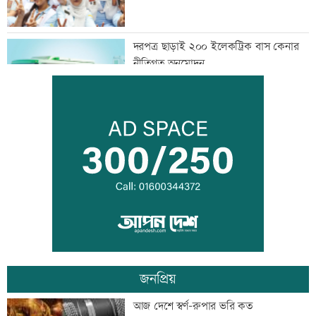
দরপত্র ছাড়াই ২০০ ইলেকট্রিক বাস কেনার
নীতিগত অনুমোদন
তনু হত্যার আসামি সাবেক সেনাসদস্য
হাফিজুরকে আত্মসমর্পণের নির্দেশ
দুদকের মামলায় ঢাকা ব্যাংকের ৪ কর্মকর্তার
কারাদণ্ড
জনপ্রিয়
জিয়াউর রহমান দেশে প্রথম সবুজ বিপ্লবের
আজ দেশে স্বর্ণ-রুপার ভরি কত
ডাক দিয়েছিলেন: পরিবেশমন্ত্রী