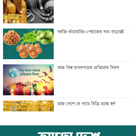
প্রথম শ্রেণিতে ভর্তি লটারিতে
সবজি-কাঁচামরিচ-পেয়াজের দাম বাড়ছেই
মেঘনার ভাঙনরোধে জিও ব্যাগ প্রকল্পে
আজ বিশ্ব মানবপাচার প্রতিরোধ দিবস
অনিয়ম, এলাকাবাসীর মানববন্ধন
বাংলাদেশি পাঁচ হাজার কৃষি শ্রমিক নেবে
আজ দেশে যে দামে বিক্রি হচ্ছে স্বর্ণ
ওমান