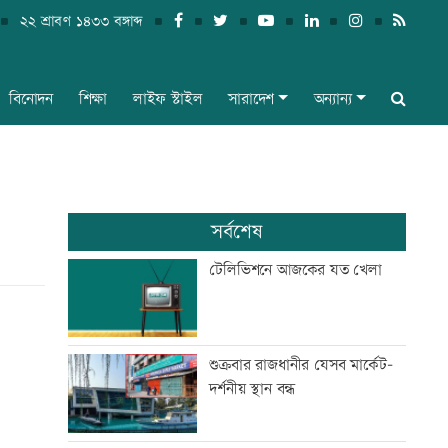
২২ শ্রাবণ ১৪৩৩ বঙ্গাব্দ
বিনোদন
শিক্ষা
লাইফ স্টাইল
সারাদেশ
অন্যান্য
সর্বশেষ
টেলিভিশনে আজকের যত খেলা
শুক্রবার রাজধানীর যেসব মার্কেট-
দর্শনীয় স্থান বন্ধ