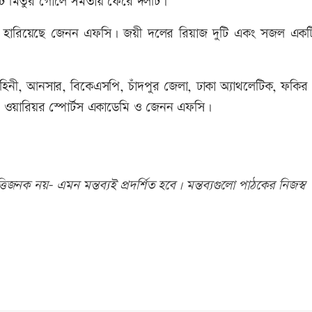
ে মিতুর গোলে সমতায় ফেরে দলটি।
গোলে হারিয়েছে জেনন এফসি। জয়ী দলের রিয়াজ দুটি একং সজল এক
িনী, আনসার, বিকেএসপি, চাঁদপুর জেলা, ঢাকা অ্যাথলেটিক, ফকির
ব, ওয়ারিয়র স্পোর্টস একাডেমি ও জেনন এফসি।
িজনক নয়- এমন মন্তব্যই প্রদর্শিত হবে। মন্তব্যগুলো পাঠকের নিজস্ব