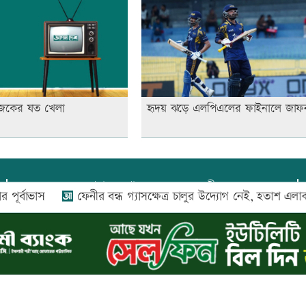
জকের যত খেলা
হৃদয় ঝড়ে এলপিএলের ফাইনালে জাফ
প্রধান সম্পাদক:
আফজাল বারী
স
ফেনীর বন্ধ গ্যাসক্ষেত্র চালুর উদ্যোগ নেই, হতাশ এলাকাবাসী
প্রোমিতা আফরিন কর্তৃক সম্পাদিত ও প্রকাশিত
অফিস:
সি-৫০১, ৬ষ্ঠতলা, আল রাজী কমপ্লেক্স, ১৬৬-১৬৭
শহীদ সৈয়দ নজরুল ইসলাম সরণি, পুরানা পল্টন, ঢাকা-১০০০
০২৬ |
আপন দেশ ডটকম
কর্তৃক সর্বসত্ব ® সংরক্ষিত | উন্নয়নে
ইমিথমেকার