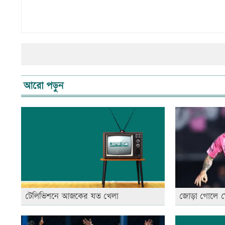
আরো পড়ুন
টেলিভিশনে আজকের যত খেলা
জোড়া গোলে মে