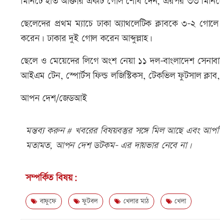
মিনিটে ইতি আক্তার একটি গোল শোধ দেন, এরপর ৩৩ মিনিট
ছেলেদের প্রথম ম্যাচে ঢাকা অ্যাথলেটিক ক্লাবকে ৩-২ 
করেন। ঢাকার দুই গোল করেন আব্দুল্লাহ।
ছেলে ও মেয়েদের লিগে অংশ নেয়া ১১ দল-বাংলাদেশ সেনাবাহ
আইএম টেন, স্পোর্টস ফিল্ড লজিস্টিকস, টেকভিল ফুটসাল ক্লা
আপন দেশ/জেডআই
মন্তব্য করুন # খবরের বিষয়বস্তুর সঙ্গে মিল আছে এবং আপত্ত
মতামত, আপন দেশ ডটকম- এর দায়ভার নেবে না।
সম্পর্কিত বিষয়:
বাফুফে
ফুটবল
খেলার মাঠ
খেলা