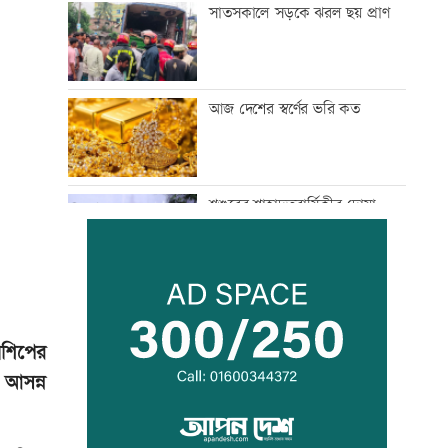
সাতসকালে সড়কে ঝরল ছয় প্রাণ
আজ দেশের স্বর্ণের ভরি কত
শ্বশুরের শাহাদতবার্ষিকীর দোয়া
মাহফিলে প্রধানমন্ত্রী
প্রাইম মিনিস্টার গোল্ডকাপ ফুটবল
টুর্নামেন্টে সংঘর্ষ, আহত ২৪
নশিপের
 আসন্ন
এসএসসির ফলপ্রকাশ ১০ আগস্ট,
যেভাবে জানা যাবে