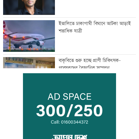
ইতালিতে ঢাকাগামী বিমানে আটকা আড়াই
শতাধিক যাত্রী
বাকৃবিতে শুরু হচ্ছে প্রাণী চিকিৎসক-
গবেষকদের বৈজ্ঞানিক সম্মেলন
বন্দরে বিস্ফোরণে একই পরিবারের ৩ জন দগ্ধ
পাঁচ আর্থিক প্রতিষ্ঠান বন্ধের অনুমোদন,