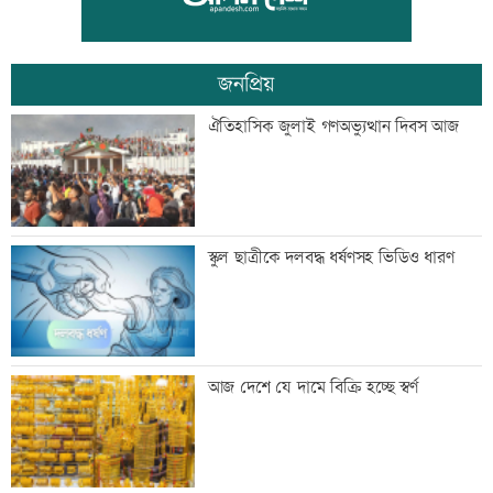
রোববার প্রশাসক নিয়োগ
জনপ্রিয়
ঢাকা-ময়মনসিংহ রেল যোগাযোগ স্বাভাবিক
ঐতিহাসিক জুলাই গণঅভ্যুত্থান দিবস আজ
সিঙ্গাপুর থেকে এক কার্গো এলএনজি কিনবে
স্কুল ছাত্রীকে দলবদ্ধ ধর্ষণসহ ভিডিও ধারণ
সরকার
মান্দায় ২৯৬ বোতলসহ দুই মাদক কারবারি
আজ দেশে যে দামে বিক্রি হচ্ছে স্বর্ণ
আটক