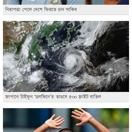
নিরাপত্তা পেলে দেশে ফিরতে চান সাকিব
জাপানে টাইফুন ‘ডলফিনে’র তাণ্ডবে ৫০০ ফ্লাইট বাতিল