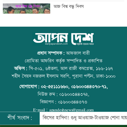
গুরুত্বপূর্ণ ব্যক্তিদের নিয়ে অপপ্রচারের বিরুদ্ধে
আজ বিশ্ব বন্ধু দিবস
সতর্ক করল পুলিশ
নিরাপত্তা পেলে দেশে ফিরতে চান সাকিব
কোরআন-হাদিসে নামাজ না পড়ার শাস্তি
প্রধান সম্পাদক:
আফজাল বারী
প্রোমিতা আফরিন কর্তৃক সম্পাদিত ও প্রকাশিত
অফিস:
সি-৫০১, ৬ষ্ঠতলা, আল রাজী কমপ্লেক্স, ১৬৬-১৬৭
সাকিবের দেশে ফেরার সুযোগ নেই: ক্রীড়া
উত্থান-পতনের বাজারে আজ স্বর্ণের ভরি কত
শহীদ সৈয়দ নজরুল ইসলাম সরণি, পুরানা পল্টন, ঢাকা-১০০০
প্রতিমন্ত্রী
যোগাযোগ:
০২-৫৫১১১৬৬০
,
০১৬০০৩৪৪৩৭০-৭১,
নিউজ রুম:
০১৬০০৩৪৪৩৭২,
বিজ্ঞাপন:
০১৬০০৩৪৪৩৭৩
শিল্পকলায় বিনামূল্যে ৬ সিনেমা দেখা যাবে
আজ স্বর্ণ-রুপা যে দামে বিক্রি হচ্ছে
E-mail:
apandeshnews@gmail.com
শীর্ষ সংবাদ:
নবে সরকার
কিসের হাসিনা! শুধু আওয়াজ-টাওয়াজ শোনা যায়: স্বরাষ্ট্রমন্ত
©
২০২৬ |
আপন দেশ ডটকম
কর্তৃক সর্বসত্ব ® সংরক্ষিত | উন্নয়নে