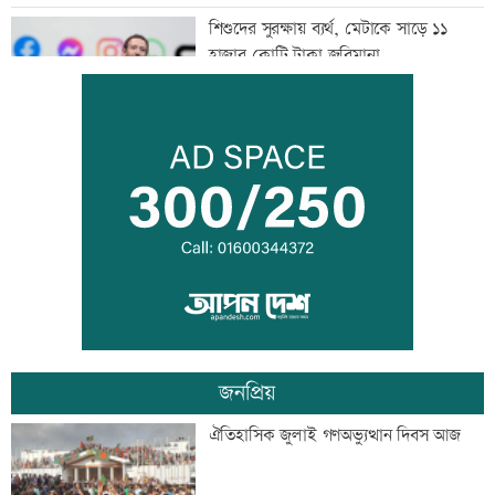
শিশুদের সুরক্ষায় ব্যর্থ, মেটাকে সাড়ে ১১
হাজার কোটি টাকা জরিমানা
এক দিনের ব্যবধানে কমলো স্বর্ণের দাম, আজ
থেকেই কার্যকর
বগি লাইনচ্যুত, ঢাকা-ময়মনসিংহ রেল চলাচল
বন্ধ
জনপ্রিয়
যৌথ প্রতিরক্ষা চুক্তি স্বাক্ষরের পথে সৌদি-
ঐতিহাসিক জুলাই গণঅভ্যুত্থান দিবস আজ
তুরস্ক-পাকিস্তান