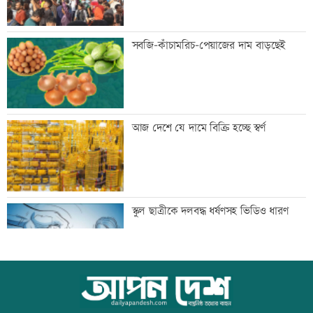
বিশ্ববাজারে ফের বাড়ল জ্বালানি তেলের দাম
সবজি-কাঁচামরিচ-পেয়াজের দাম বাড়ছেই
সিলেটে দুই বাসের সংঘর্ষে প্রাণ গেল
আজ দেশে যে দামে বিক্রি হচ্ছে স্বর্ণ
আটজনের
দুপুরের মধ্যে ঝোড়ো হাওয়াসহ বজ্রবৃষ্টি হতে
স্কুল ছাত্রীকে দলবদ্ধ ধর্ষণসহ ভিডিও ধারণ
পারে যেসব অঞ্চলে
ডিএমপির ১২ ঊর্ধ্বতন কর্মকর্তাকে বদলি
আজ বিশ্ব বন্ধু দিবস