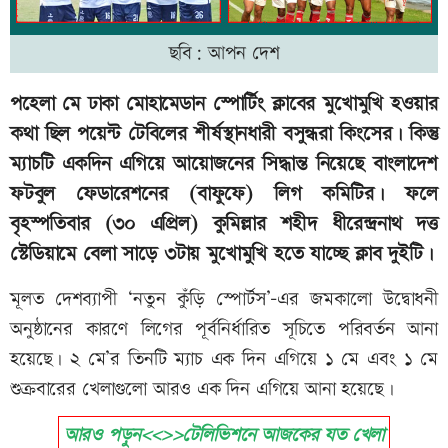
ছবি: আপন দেশ
পহেলা মে ঢাকা মোহামেডান স্পোর্টিং ক্লাবের মুখোমুখি হওয়ার
কথা ছিল পয়েন্ট টেবিলের শীর্ষস্থানধারী বসুন্ধরা কিংসের। কিন্তু
ম্যাচটি একদিন এগিয়ে আয়োজনের সিদ্ধান্ত নিয়েছে বাংলাদেশ
ফটবুল ফেডারেশনের (বাফুফে) লিগ কমিটির। ফলে
বৃহস্পতিবার (৩০ এপ্রিল) কুমিল্লার শহীদ ধীরেন্দ্রনাথ দত্ত
স্টেডিয়ামে বেলা সাড়ে ৩টায় মুখোমুখি হতে যাচ্ছে ক্লাব দুইটি।
মূলত দেশব্যাপী ‘নতুন কুঁড়ি স্পোর্টস’-এর জমকালো উদ্বোধনী
অনুষ্ঠানের কারণে লিগের পূর্বনির্ধারিত সূচিতে পরিবর্তন আনা
হয়েছে। ২ মে’র তিনটি ম্যাচ এক দিন এগিয়ে ১ মে এবং ১ মে
শুক্রবারের খেলাগুলো আরও এক দিন এগিয়ে আনা হয়েছে।
আরও পড়ুন<<>>টেলিভিশনে আজকের যত খেলা