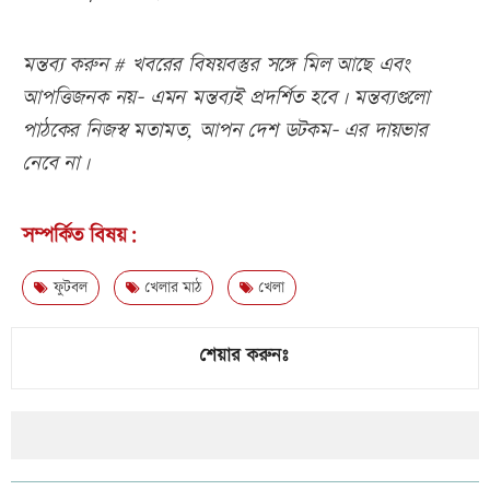
মন্তব্য করুন # খবরের বিষয়বস্তুর সঙ্গে মিল আছে এবং
আপত্তিজনক নয়- এমন মন্তব্যই প্রদর্শিত হবে। মন্তব্যগুলো
পাঠকের নিজস্ব মতামত, আপন দেশ ডটকম- এর দায়ভার
নেবে না।
সম্পর্কিত বিষয়:
ফুটবল
খেলার মাঠ
খেলা
শেয়ার করুনঃ