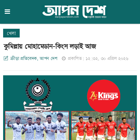
খেলা
কুমিল্লায় মোহামেডান-কিংস লড়াই আজ
ক্রীড়া প্রতিবেদক, আপন দেশ
প্রকাশিত: ১২:৩২, ৩০ এপ্রিল ২০২৬