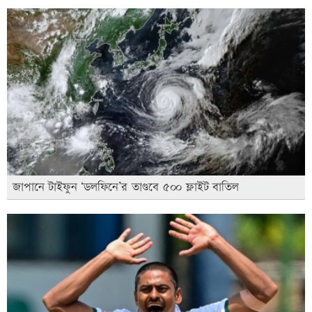
জাপানে টাইফুন ‘ডলফিনে’র তাণ্ডবে ৫০০ ফ্লাইট বাতিল