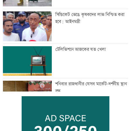
সিন্ডিকেট ভেঙে কৃষকদের লাভ নিশ্চিত করা
হবে: আইনমন্ত্রী
টেলিভিশনে আজকের যত খেলা
শনিবার রাজধানীর যেসব মার্কেট-দর্শনীয় স্থান
বন্ধ
শাহজালাল বিমানবন্দরে আগুন, সাময়িক বন্ধ
যাত্রীসেবা