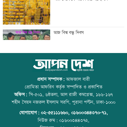
ইতালিতে ঢাকাগামী বিমানে আটকা আড়াই
আজ বিশ্ব বন্ধু দিবস
শতাধিক যাত্রী
বাকৃবিতে শুরু হচ্ছে প্রাণী চিকিৎসক-
উত্থান-পতনের বাজারে আজ স্বর্ণের ভরি কত
গবেষকদের বৈজ্ঞানিক সম্মেলন
প্রধান সম্পাদক:
আফজাল বারী
প্রোমিতা আফরিন কর্তৃক সম্পাদিত ও প্রকাশিত
অফিস:
সি-৫০১, ৬ষ্ঠতলা, আল রাজী কমপ্লেক্স, ১৬৬-১৬৭
বন্দরে বিস্ফোরণে একই পরিবারের ৩ জন দগ্ধ
কোরআন-হাদিসে নামাজ না পড়ার শাস্তি
শহীদ সৈয়দ নজরুল ইসলাম সরণি, পুরানা পল্টন, ঢাকা-১০০০
যোগাযোগ:
০২-৫৫১১১৬৬০
,
০১৬০০৩৪৪৩৭০-৭১,
নিউজ রুম:
০১৬০০৩৪৪৩৭২,