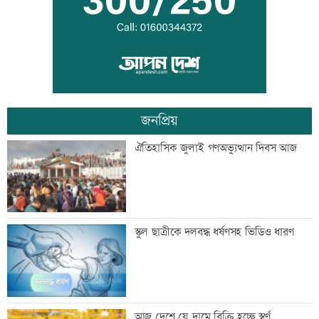
গ্রিস উপকূলে দুই শতাধিক অভিবাসী উদ্ধার,
অধিকাংশ বাংলাদেশি
জনপ্রিয়
অস্থির বাজারে আজ স্বর্ণের ভরি কত
ঐতিহাসিক জুলাই গণঅভ্যুত্থান দিবস আজ
মেয়েদের আপত্তিকর ছবি তুলে বয়ফ্রেন্ডকে
স্কুল ছাত্রীকে দলবদ্ধ ধর্ষণসহ ভিডিও ধারণ
পাঠাতেন ইবি ছাত্রী
যুবদল নেতার মরদেহ উদ্ধার
আজ দেশে যে দামে বিক্রি হচ্ছে স্বর্ণ