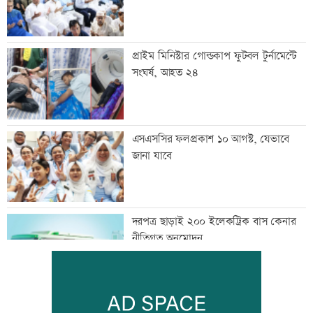
প্রাইম মিনিস্টার গোল্ডকাপ ফুটবল টুর্নামেন্টে
সংঘর্ষ, আহত ২৪
এসএসসির ফলপ্রকাশ ১০ আগস্ট, যেভাবে
জানা যাবে
দরপত্র ছাড়াই ২০০ ইলেকট্রিক বাস কেনার
নীতিগত অনুমোদন
তনু হত্যার আসামি সাবেক সেনাসদস্য