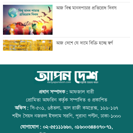
মেঘনার ভাঙনরোধে জিও ব্যাগ প্রকল্পে
আজ বিশ্ব মানবপাচার প্রতিরোধ দিবস
অনিয়ম, এলাকাবাসীর মানববন্ধন
বাংলাদেশি পাঁচ হাজার কৃষি শ্রমিক নেবে
আজ দেশে যে দামে বিক্রি হচ্ছে স্বর্ণ
ওমান
স্বর্ণ খাতকে আনুষ্ঠানিক কাঠামোয় আনছে
আজ বিশ্ব বন্ধু দিবস
সরকার, মতামত চাইল মন্ত্রণালয়
প্রধান সম্পাদক:
আফজাল বারী
প্রোমিতা আফরিন কর্তৃক সম্পাদিত ও প্রকাশিত
অফিস:
সি-৫০১, ৬ষ্ঠতলা, আল রাজী কমপ্লেক্স, ১৬৬-১৬৭
গবেষণা-দক্ষতা উন্নয়নে বাংলাদেশ-অস্ট্রেলিয়ার
প্রতিমন্ত্রীকে ঘিরে ভাইরাল ভিডিওতে ছবি
শহীদ সৈয়দ নজরুল ইসলাম সরণি, পুরানা পল্টন, ঢাকা-১০০০
নতুন উদ্যোগ
জুড়ে অপপ্রচার: এলিন
যোগাযোগ:
০২-৫৫১১১৬৬০
,
০১৬০০৩৪৪৩৭০-৭১,