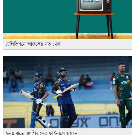
টেলিভিশনে আজকের যত খেলা
হৃদয় ঝড়ে এলপিএলের ফাইনালে জাফনা