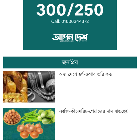
হাফিজুরকে আত্মসমর্পণের নির্দেশ
দুদকের মামলায় ঢাকা ব্যাংকের ৪ কর্মকর্তার
কারাদণ্ড
জনপ্রিয়
জিয়াউর রহমান দেশে প্রথম সবুজ বিপ্লবের
আজ দেশে স্বর্ণ-রুপার ভরি কত
ডাক দিয়েছিলেন: পরিবেশমন্ত্রী
প্রথম শ্রেণিতে ভর্তি লটারিতে
সবজি-কাঁচামরিচ-পেয়াজের দাম বাড়ছেই