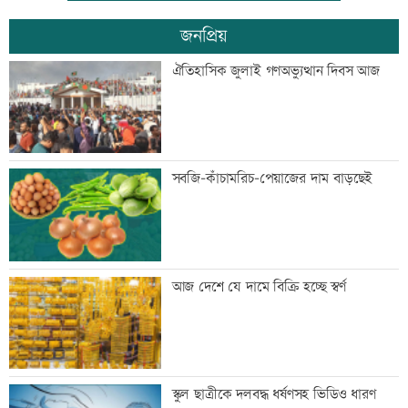
জনপ্রিয়
দুপুরের মধ্যে ঝোড়ো হাওয়াসহ বজ্রবৃষ্টি হতে
ঐতিহাসিক জুলাই গণঅভ্যুত্থান দিবস আজ
পারে যেসব অঞ্চলে
ডিএমপির ১২ ঊর্ধ্বতন কর্মকর্তাকে বদলি
সবজি-কাঁচামরিচ-পেয়াজের দাম বাড়ছেই
জন্মসূত্রে নাগরিকত্ব সীমিত করতে ট্রাম্পের
আজ দেশে যে দামে বিক্রি হচ্ছে স্বর্ণ
নতুন নির্বাহী আদেশ
টেলিভিশনে আজকের যত খেলা
স্কুল ছাত্রীকে দলবদ্ধ ধর্ষণসহ ভিডিও ধারণ