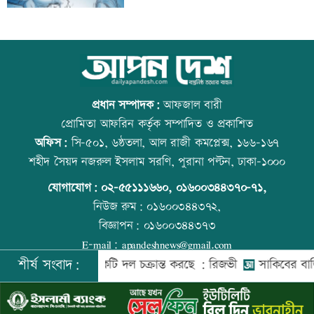
শুক্রবার রাজধানীর যেসব মার্কেট-দর্শনীয় স্থান
আজ বিশ্ব বন্ধু দিবস
বন্ধ
প্রধান সম্পাদক:
আফজাল বারী
প্রোমিতা আফরিন কর্তৃক সম্পাদিত ও প্রকাশিত
অফিস:
সি-৫০১, ৬ষ্ঠতলা, আল রাজী কমপ্লেক্স, ১৬৬-১৬৭
সাতসকালে সড়কে ঝরল ছয় প্রাণ
প্রতিমন্ত্রীকে ঘিরে ভাইরাল ভিডিওতে ছবি
শহীদ সৈয়দ নজরুল ইসলাম সরণি, পুরানা পল্টন, ঢাকা-১০০০
জুড়ে অপপ্রচার: এলিন
যোগাযোগ:
০২-৫৫১১১৬৬০
,
০১৬০০৩৪৪৩৭০-৭১,
নিউজ রুম:
০১৬০০৩৪৪৩৭২,
বিজ্ঞাপন:
০১৬০০৩৪৪৩৭৩
আজ দেশে স্বর্ণের ভরি কত
কোরআন-হাদিসে নামাজ না পড়ার শাস্তি
E-mail:
apandeshnews@gmail.com
শীর্ষ সংবাদ:
েশের বিরুদ্ধে একটি দল চক্রান্ত করছে : রিজভী
সাকিবের বাড়িতে হা
©
২০২৬ |
আপন দেশ ডটকম
কর্তৃক সর্বসত্ব ® সংরক্ষিত | উন্নয়নে
ইমিথমেকারস.কম