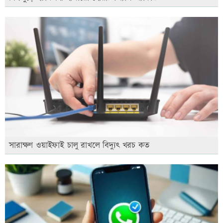
সারাক্ষণ ওয়াইফাই চালু রাখলে বিদ্যুৎ খরচ কত