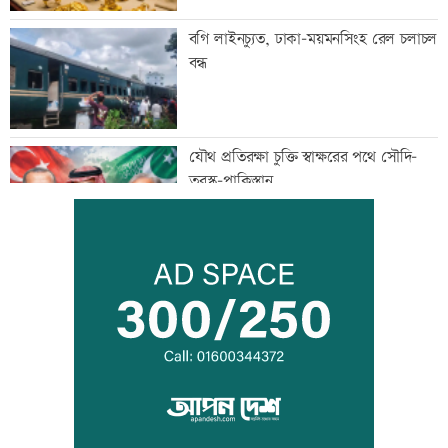
বগি লাইনচ্যুত, ঢাকা-ময়মনসিংহ রেল চলাচল
বন্ধ
যৌথ প্রতিরক্ষা চুক্তি স্বাক্ষরের পথে সৌদি-
তুরস্ক-পাকিস্তান
বিশ্ববাজারে ফের বাড়ল জ্বালানি তেলের দাম
সিলেটে দুই বাসের সংঘর্ষে প্রাণ গেল
আটজনের