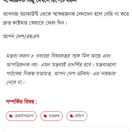
সন্দেহজনক কিছু দেখলে রিপোর্ট করুন
আপনার অ্যাকাউন্ট থেকে সন্দেহজনক লেনদেন হলে দেরি না করে
দ্রুত কাস্টমার কেয়ারে ফোন দিন।
আপন দেশ/এমএস
মন্তব্য করুন # খবরের বিষয়বস্তুর সঙ্গে মিল আছে এবং
আপত্তিজনক নয়- এমন মন্তব্যই প্রদর্শিত হবে। মন্তব্যগুলো
পাঠকের নিজস্ব মতামত, আপন দেশ ডটকম- এর দায়ভার
নেবে না।
সম্পর্কিত বিষয়:
হোয়াটসঅ্যাপ
প্রতারক
অফিস