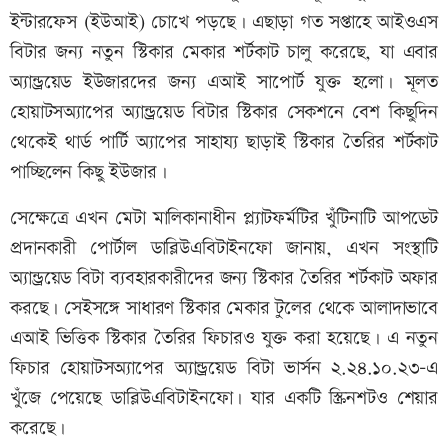
ইন্টারফেস (ইউআই) চোখে পড়ছে। এছাড়া গত সপ্তাহে আইওএস
বিটার জন্য নতুন স্টিকার মেকার শর্টকাট চালু করেছে, যা এবার
অ্যান্ড্রয়েড ইউজারদের জন্য এআই সাপোর্ট যুক্ত হলো। মূলত
হোয়াটসঅ্যাপের অ্যান্ড্রয়েড বিটার স্টিকার সেকশনে বেশ কিছুদিন
থেকেই থার্ড পার্টি অ্যাপের সাহায্য ছাড়াই স্টিকার তৈরির শর্টকাট
পাচ্ছিলেন কিছু ইউজার।
সেক্ষেত্রে এখন মেটা মালিকানাধীন প্ল্যাটফর্মটির খুঁটিনাটি আপডেট
প্রদানকারী পোর্টাল ডাব্লিউএবিটাইনফো জানায়, এখন সংস্থাটি
অ্যান্ড্রয়েড বিটা ব্যবহারকারীদের জন্য স্টিকার তৈরির শর্টকাট অফার
করছে। সেইসঙ্গে সাধারণ স্টিকার মেকার টুলের থেকে আলাদাভাবে
এআই ভিত্তিক স্টিকার তৈরির ফিচারও যুক্ত করা হয়েছে। এ নতুন
ফিচার হোয়াটসঅ্যাপের অ্যান্ড্রয়েড বিটা ভার্সন ২.২৪.১০.২৩-এ
খুঁজে পেয়েছে ডাব্লিউএবিটাইনফো। যার একটি স্ক্রিনশটও শেয়ার
করেছে।