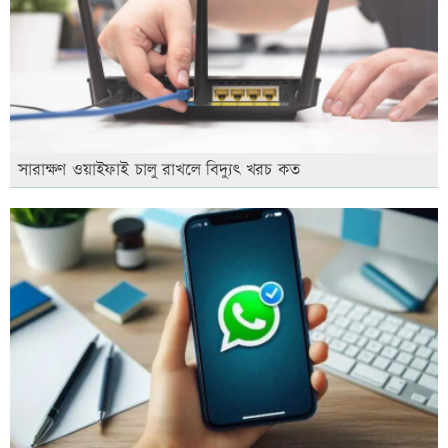
সারাক্ষণ ওয়াইফাই চালু রাখলে বিদ্যুৎ খরচ কত