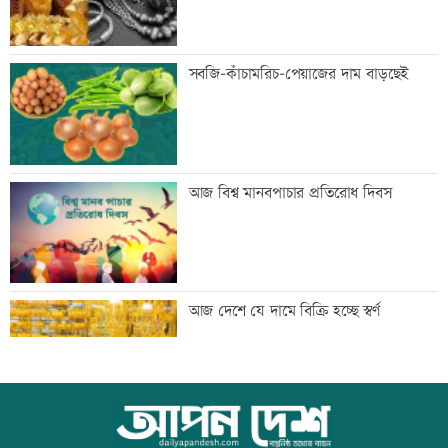
শেখ হাসিনার কক্ষে ঝুলছে শহীদদের
সবজি-কাঁচামরিচ-পেয়াজের দাম বাড়ছেই
রক্তামাখা জামা
শিশু হত্যায় দুই কিশোরের কারাদন্ড, পাবজি-
আজ বিশ্ব মানবপাচার প্রতিরোধ দিবস
ফ্রি ফায়ার সরাতে বিটিআরসিকে নির্দেশ
জনগণের দাবি পৌঁছে দিতেই সচিবালয়ের
আজ দেশে যে দামে বিক্রি হচ্ছে স্বর্ণ
সামনে এসেছি: জামায়াত আমীর
গ্যাস সরবরাহ স্বাভাবিক হবে দুই-তিনদিনের
আজ বিশ্ব বন্ধু দিবস
মধ্যে: মন্ত্রী