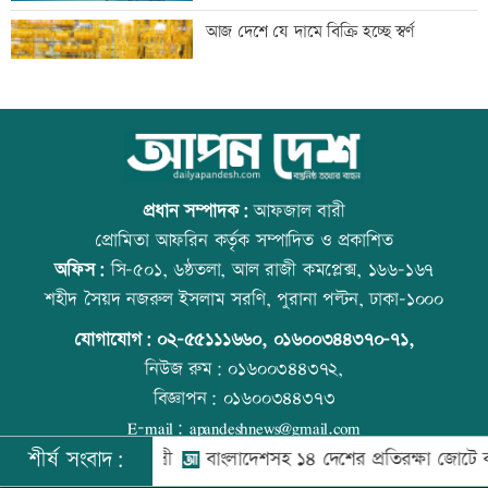
সাকিবের দেশে ফেরার সুযোগ নেই: ক্রীড়া
আজ দেশে যে দামে বিক্রি হচ্ছে স্বর্ণ
প্রতিমন্ত্রী
শিল্পকলায় বিনামূল্যে ৬ সিনেমা দেখা যাবে
আজ বিশ্ব বন্ধু দিবস
প্রধান সম্পাদক:
আফজাল বারী
প্রোমিতা আফরিন কর্তৃক সম্পাদিত ও প্রকাশিত
অফিস:
সি-৫০১, ৬ষ্ঠতলা, আল রাজী কমপ্লেক্স, ১৬৬-১৬৭
দিল্লিতে শেখ হাসিনার বক্তব্যে ভারতের সমর্থন
প্রতিমন্ত্রীকে ঘিরে ভাইরাল ভিডিওতে ছবি
শহীদ সৈয়দ নজরুল ইসলাম সরণি, পুরানা পল্টন, ঢাকা-১০০০
নেই: রণধীর জয়সওয়াল
জুড়ে অপপ্রচার: এলিন
যোগাযোগ:
০২-৫৫১১১৬৬০
,
০১৬০০৩৪৪৩৭০-৭১,
নিউজ রুম:
০১৬০০৩৪৪৩৭২,
বিজ্ঞাপন:
০১৬০০৩৪৪৩৭৩
দেশে ফিরলেন আরও ৩৪০ লিবিয়া প্রবাসী
কোরআন-হাদিসে নামাজ না পড়ার শাস্তি
E-mail:
apandeshnews@gmail.com
শীর্ষ সংবাদ:
্বরাষ্ট্রমন্ত্রী
বাংলাদেশসহ ১৪ দেশের প্রতিরক্ষা জোটে কমান্ডার 
©
২০২৬ |
আপন দেশ ডটকম
কর্তৃক সর্বসত্ব ® সংরক্ষিত | উন্নয়নে