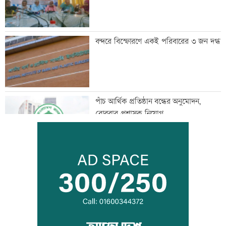
বন্দরে বিস্ফোরণে একই পরিবারের ৩ জন দগ্ধ
পাঁচ আর্থিক প্রতিষ্ঠান বন্ধের অনুমোদন,
রোববার প্রশাসক নিয়োগ
ঢাকা-ময়মনসিংহ রেল যোগাযোগ স্বাভাবিক
সিঙ্গাপুর থেকে এক কার্গো এলএনজি কিনবে