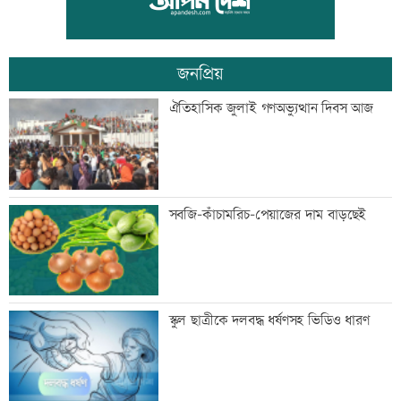
সরকার
জনপ্রিয়
মান্দায় ২৯৬ বোতলসহ দুই মাদক কারবারি
ঐতিহাসিক জুলাই গণঅভ্যুত্থান দিবস আজ
আটক
গুরুত্বপূর্ণ ব্যক্তিদের নিয়ে অপপ্রচারের বিরুদ্ধে
সবজি-কাঁচামরিচ-পেয়াজের দাম বাড়ছেই
সতর্ক করল পুলিশ
নিরাপত্তা পেলে দেশে ফিরতে চান সাকিব
স্কুল ছাত্রীকে দলবদ্ধ ধর্ষণসহ ভিডিও ধারণ