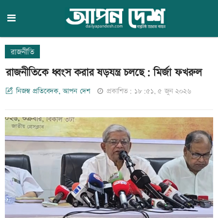
রাজনীতি
রাজনীতিকে ধ্বংস করার ষড়যন্ত্র চলছে: মির্জা ফখরুল
নিজস্ব প্রতিবেদক, আপন দেশ
প্রকাশিত: ১৮:৫১, ৫ জুন ২০২৬