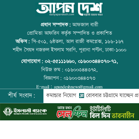
প্রস্তুতি ম্যাচে তাইজুলের চোট
আজ বিশ্ব বন্ধু দিবস
প্রধান সম্পাদক:
আফজাল বারী
প্রোমিতা আফরিন কর্তৃক সম্পাদিত ও প্রকাশিত
অফিস:
সি-৫০১, ৬ষ্ঠতলা, আল রাজী কমপ্লেক্স, ১৬৬-১৬৭
বাংলাদেশসহ ১৪ দেশের প্রতিরক্ষা জোটে
প্রতিমন্ত্রীকে ঘিরে ভাইরাল ভিডিওতে ছবি
শহীদ সৈয়দ নজরুল ইসলাম সরণি, পুরানা পল্টন, ঢাকা-১০০০
কমান্ডার নিয়োগ
জুড়ে অপপ্রচার: এলিন
যোগাযোগ:
০২-৫৫১১১৬৬০
,
০১৬০০৩৪৪৩৭০-৭১,
নিউজ রুম:
০১৬০০৩৪৪৩৭২,
বিজ্ঞাপন:
০১৬০০৩৪৪৩৭৩
নোয়াখালীতে ৯৭৯০ ইয়াবাসহ গ্রেফতার ২
কোরআন-হাদিসে নামাজ না পড়ার শাস্তি
E-mail:
apandeshnews@gmail.com
শীর্ষ সংবাদ:
িরক্ষা জোটে কমান্ডার নিয়োগ
রোববার চট্টগ্রামে যাচ্ছেন প্রধানমন্ত্রী
©
২০২৬ |
আপন দেশ ডটকম
কর্তৃক সর্বসত্ব ® সংরক্ষিত | উন্নয়নে
ইমিথমেকারস.কম
তিন হত্যা মামলার আসামি গ্রেফতার
উত্থান-পতনের বাজারে আজ স্বর্ণের ভরি কত