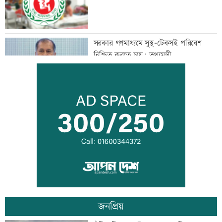
সরকার গণমাধ্যমে সুস্থ-টেকসই পরিবেশ
নিশ্চিত করতে চায়: তথ্যমন্ত্রী
কিসের হাসিনা! শুধু আওয়াজ-টাওয়াজ শোনা
যায়: স্বরাষ্ট্রমন্ত্রী
সুনীল গঙ্গোপাধ্যায়ের কবিতা ‘কেউ কথা
রাখেনি’
জনপ্রিয়
অপরাধ প্রতিরোধে সবাইকে সচেতন থাকার