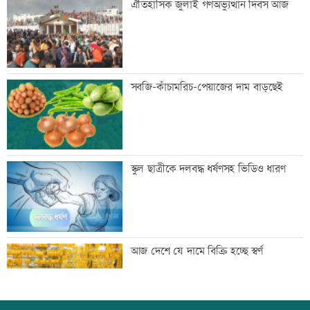
ঐতিহাসিক জুলাই গণঅভ্যুত্থান দিবস আজ
আহবান প্রশাসনের
ব্যতিক্রমী দৃষ্টান্ত স্থাপন করলেন প্রতিমন্ত্রী
সবজি-কাঁচামরিচ-পেয়াজের দাম বাড়ছেই
সুলতান সালাউদ্দিন
‘বিশ্বাস করতে চাই তিনি ডিসেম্বরে ফিরে
স্কুল ছাত্রীকে দলবদ্ধ ধর্ষণসহ ভিডিও ধারণ
আইনের মুখোমুখি হবেন’
জাপানে টাইফুন ‘ডলফিনে’র তাণ্ডবে ৫০০
আজ দেশে যে দামে বিক্রি হচ্ছে স্বর্ণ
ফ্লাইট বাতিল