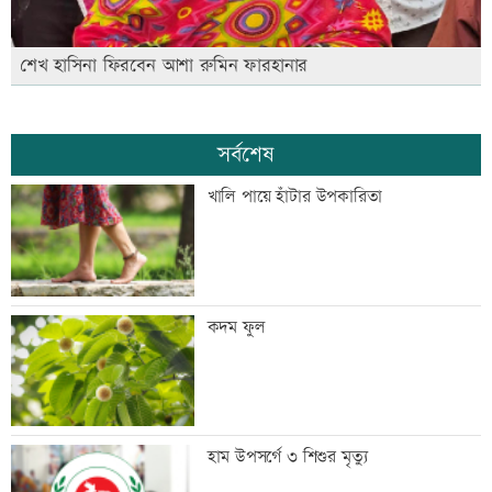
শেখ হাসিনা ফিরবেন আশা রুমিন ফারহানার
সর্বশেষ
খালি পায়ে হাঁটার উপকারিতা
কদম ফুল
হাম উপসর্গে ৩ শিশুর মৃত্যু