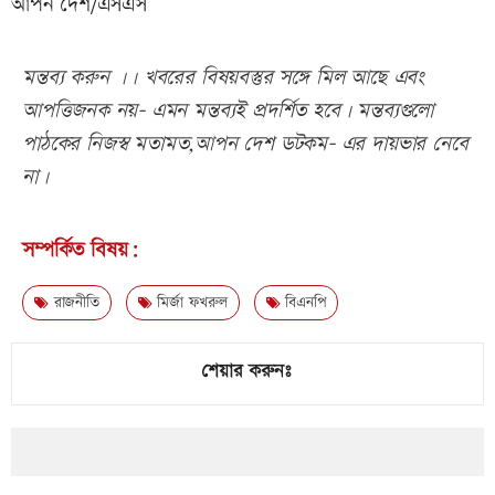
আপন দেশ/এসএস
মন্তব্য করুন ।। খবরের বিষয়বস্তুর সঙ্গে মিল আছে এবং
আপত্তিজনক নয়- এমন মন্তব্যই প্রদর্শিত হবে। মন্তব্যগুলো
পাঠকের নিজস্ব মতামত,আপন দেশ ডটকম- এর দায়ভার নেবে
না।
সম্পর্কিত বিষয়:
রাজনীতি
মির্জা ফখরুল
বিএনপি
শেয়ার করুনঃ