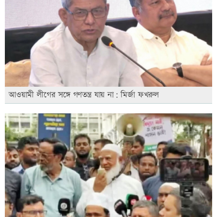
আওয়ামী লীগের সঙ্গে গণতন্ত্র যায় না: মির্জা ফখরুল