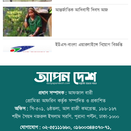
রেলস্টেশনে বুকিং সহকারীদের মানববন্ধন
আন্তর্জাতিক আদিবাসী দিবস আজ
জনগণ স্বৈরাচার-সন্ত্রাসের বিরুদ্ধে ঐক্যবদ্ধ:
ইউএস-বাংলা এয়ারলাইন্সে নিয়োগ বিজ্ঞপ্তি
জামায়াত আমীর
লক্ষ্মীপুরে সপ্তাহব্যাপী বৃক্ষরোপণ অভিযান-
কাঁচা মরিচের দাম কমলেও ডিমের দাম
বৃক্ষমেলা
বাড়তি
প্রধান সম্পাদক:
আফজাল বারী
প্রোমিতা আফরিন কর্তৃক সম্পাদিত ও প্রকাশিত
অফিস:
সি-৫০১, ৬ষ্ঠতলা, আল রাজী কমপ্লেক্স, ১৬৬-১৬৭
বিআইএ-বীমা ফোরামের সঙ্গে আইডিআরএ’র
আজ স্বর্ণ-রুপা যে দামে বিক্রি হচ্ছে
শহীদ সৈয়দ নজরুল ইসলাম সরণি, পুরানা পল্টন, ঢাকা-১০০০
মতবিনিময়
যোগাযোগ:
০২-৫৫১১১৬৬০
,
০১৬০০৩৪৪৩৭০-৭১,