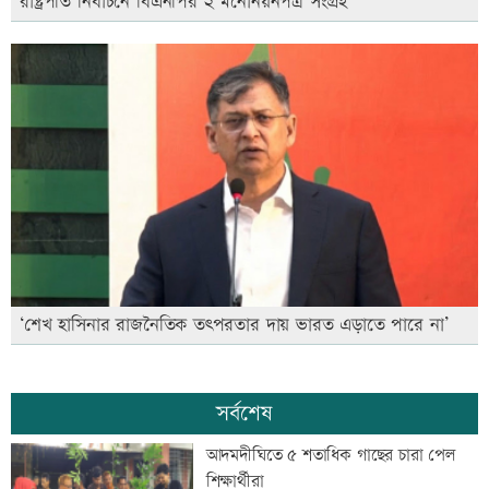
রাষ্ট্রপতি নির্বাচনে বিএনপির ২ মনোনয়নপত্র সংগ্রহ
‘শেখ হাসিনার রাজনৈতিক তৎপরতার দায় ভারত এড়াতে পারে না’
সর্বশেষ
আদমদীঘিতে ৫ শতাধিক গাছের চারা পেল
শিক্ষার্থীরা