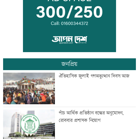
নোয়াখালী
পঞ্চগড়ে ৩ শিক্ষাপ্রতিষ্ঠানের কেউ পাস করেনি
জনপ্রিয়
সিটি করপোরেশনের জনসম্পৃক্ততায়
ঐতিহাসিক জুলাই গণঅভ্যুত্থান দিবস আজ
গণমাধ্যমের সহায়তা প্রয়োজন: ডিএসসিসি
প্রশাসক
ব্যাংক রেজল্যুশন, ভিসা নীতি-মানবাধিকার
পাঁচ আর্থিক প্রতিষ্ঠান বন্ধের অনুমোদন,
কমিশন আইন অনুমোদন
রোববার প্রশাসক নিয়োগ