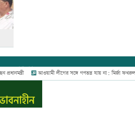
উত্থান-পতনের বাজারে আজ স্বর্ণের
ভরি কত
আজ দেশে স্বর্ণের দাম বাড়ল নাকি
কমলো
যোগাযোগ:
০২-৫৫১১১৬৬০
,
০১৬০০৩৪৪৩৭০-৭১,
মন্ত্রী
আওয়ামী লীগের সঙ্গে গণতন্ত্র যায় না: মির্জা ফখরুল
নিউজ রুম:
০১৬০০৩৪৪৩৭২,
আনসার-ভিডিপির উদ্যোগে সড়ক
সংস্কার
বিজ্ঞাপন:
০১৬০০৩৪৪৩৭৩
E-mail:
apandeshnews@gmail.com
আজ অস্ট্রেলিয়ার উদ্দেশ্যে দেশ
স.কম
ছাড়বেন শান্তরা
রাজধানীতে ট্রেনের ধাক্কায়