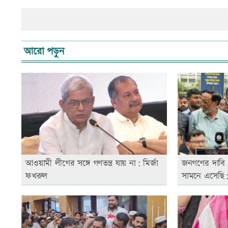
আরো পড়ুন
আওয়ামী লীগের সঙ্গে গণতন্ত্র যায় না: মির্জা
জনগণের দাবি 
ফখরুল
সামনে এসেছি