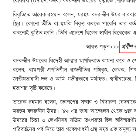
রোববার (০৭ সেপ্টেম্বর) বদরুদ্দীন উমরের মৃত্যুতে শোক প্রক
বিবৃতিতে তারেক রহমান বলেন, মরহুম বদরুদ্দীন উমর বারবার
স্থির। কোনো ভীতি বা হুমকি নিবৃত্ত করতে পারেনি তার কর্তব
কখনোই কুণ্ঠিত হননি। তিনি এদেশে ছিলেন স্বাধীন বিবেকের 
আরও পড়ুন>>>
প্রবীণ
বদরুদ্দীন উমরের বিদেহী আত্মার মাগফিরাত কামনা করে ও শোক 
বলেন, বামপন্থী প্রগতিশীল রাজনীতির পথিকৃৎ, লেখক, শিক
জাতীয়তাবাদী দল ও আমি গভীরভাবে মর্মাহত। স্বাধীনচেতা, নির
হতাশার সৃষ্টি করেছে।
তারেক রহমান বলেন, জনগণের সম্মান ও নিদারুণ বেদনাকে ম
মরহুম বদরুদ্দীন উমর। ‘৫২ এর ভাষা আন্দোলন থেকে শুরু করে দে
উমরের চিন্তা ও লেখনিসহ সক্রিয় তৎপরতা ছিল অবিস্মরণীয়।
পরিবর্তনের পর্ব নিয়ে তার গবেষণাধর্মী গ্রন্থ সমূহ এক অমূ