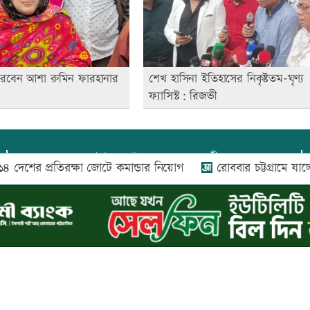
িরবেন আশা রুমিন ফারহানার
শেখ হাসিনা ইতিহাসের নিকৃষ্টতম-ঘৃণ্য
ফ্যাসিস্ট: রিজভী
প্রধান সম্পাদক:
আফজাল বারী
র প্রতিরক্ষা জোটে কমান্ডার নিয়োগ
রোববার চট্টগ্রামে যাচ্ছেন প্রধান
প্রোমিতা আফরিন কর্তৃক সম্পাদিত ও প্রকাশিত
অফিস:
সি-৫০১, ৬ষ্ঠতলা, আল রাজী কমপ্লেক্স, ১৬৬-১৬৭
শহীদ সৈয়দ নজরুল ইসলাম সরণি, পুরানা পল্টন, ঢাকা-১০০০
০২৬ |
আপন দেশ ডটকম
কর্তৃক সর্বসত্ব ® সংরক্ষিত | উন্নয়নে
ইমিথমেকার