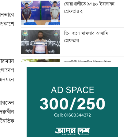
নোয়াখালীতে ৯৭৯০ ইয়াবাসহ
গ্রেফতার ২
ীনভাবে
প্রকাশে
তিন হত্যা মামলার আসামি
গ্রেফতার
ারম্যান
কনটেন্ট ক্রিয়েটর রিপন মিয়া
ংলাদেশ
গ্রেফতার
া জনমনে
মানবিক মূল্যবোধসম্পন্ন বিচারকের
অভাব: আইনমন্ত্রী
পারতেন
রুদ্দীন
থনৈতিক
রোববার চট্টগ্রামে যাচ্ছেন
প্রধানমন্ত্রী