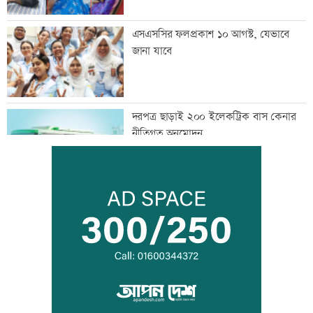
এসএসসির ফলপ্রকাশ ১০ আগস্ট, যেভাবে
জানা যাবে
দরপত্র ছাড়াই ২০০ ইলেকট্রিক বাস কেনার
নীতিগত অনুমোদন
তনু হত্যার আসামি সাবেক সেনাসদস্য
হাফিজুরকে আত্মসমর্পণের নির্দেশ
দুদকের মামলায় ঢাকা ব্যাংকের ৪ কর্মকর্তার
কারাদণ্ড