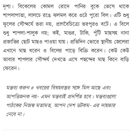
দৃশ্য। বিকেলের কোমল রোদে পানির বুকে ভেসে থাকে
শাপলাপাতা, লালচে রঙে ঝলমল করে ওঠে পুরো বিল। এটি শুধু
ফুলের সৌন্দর্যে ভরা নয়, প্রাণবৈচিত্র্যে ভরপুরও বটে। এ বিলে
শুধু শাপলা-শালুক নয়; কই, মাগুর, টাকি, পুঁটি মাছসহ নানা
প্রজাতির ছোট মাছও পাওয়া যায়। প্রতিদিন ভোরে স্থানীয় জেলেরা
এখানে মাছ ধরেন ও বিলের পাড়ে বিক্রি করেন। কেউ কেউ
আবার শাপলার সৌন্দর্য দেখতে এসে পছন্দের মাছ কিনে বাড়ি
ফেরেন।
মন্তব্য করুন # খবরের বিষয়বস্তুর সঙ্গে মিল আছে এবং
আপত্তিজনক নয়- এমন মন্তব্যই প্রদর্শিত হবে। মন্তব্যগুলো
পাঠকের নিজস্ব মতামত, আপন দেশ ডটকম- এর দায়ভার
নেবে না।