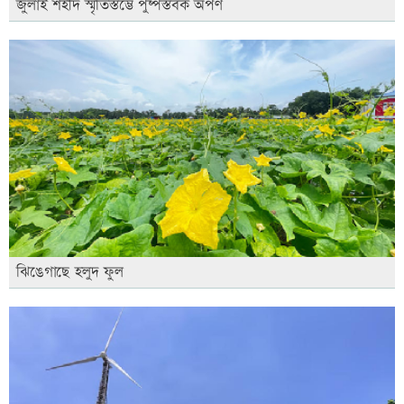
জুলাই শহীদ স্মৃতিস্তম্ভে পুষ্পস্তবক অর্পণ
ঝিঙেগাছে হলুদ ফুল