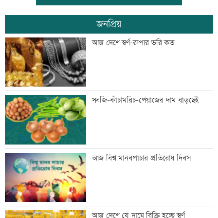
জনপ্রিয়
জিয়াউর রহমান দেশে প্রথম সবুজ বিপ্লবের
আজ দেশে স্বর্ণ-রুপার ভরি কত
ডাক দিয়েছিলেন: পরিবেশমন্ত্রী
প্রথম শ্রেণিতে ভর্তি লটারিতে
সবজি-কাঁচামরিচ-পেয়াজের দাম বাড়ছেই
মেঘনার ভাঙনরোধে জিও ব্যাগ প্রকল্পে
আজ বিশ্ব মানবপাচার প্রতিরোধ দিবস
অনিয়ম, এলাকাবাসীর মানববন্ধন
বাংলাদেশি পাঁচ হাজার কৃষি শ্রমিক নেবে
আজ দেশে যে দামে বিক্রি হচ্ছে স্বর্ণ