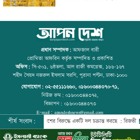
ওমান
স্বর্ণ খাতকে আনুষ্ঠানিক কাঠামোয় আনছে
আজ বিশ্ব বন্ধু দিবস
সরকার, মতামত চাইল মন্ত্রণালয়
প্রধান সম্পাদক:
আফজাল বারী
প্রোমিতা আফরিন কর্তৃক সম্পাদিত ও প্রকাশিত
অফিস:
সি-৫০১, ৬ষ্ঠতলা, আল রাজী কমপ্লেক্স, ১৬৬-১৬৭
গবেষণা-দক্ষতা উন্নয়নে বাংলাদেশ-অস্ট্রেলিয়ার
প্রতিমন্ত্রীকে ঘিরে ভাইরাল ভিডিওতে ছবি
শহীদ সৈয়দ নজরুল ইসলাম সরণি, পুরানা পল্টন, ঢাকা-১০০০
নতুন উদ্যোগ
জুড়ে অপপ্রচার: এলিন
যোগাযোগ:
০২-৫৫১১১৬৬০
,
০১৬০০৩৪৪৩৭০-৭১,
নিউজ রুম:
০১৬০০৩৪৪৩৭২,
বিজ্ঞাপন:
০১৬০০৩৪৪৩৭৩
বিমানবন্দরে বাড়ছে নিরাপত্তা, বসছে অ্যান্টি-
বিশ্ব মাতৃদুগ্ধ দিবস আজ
E-mail:
apandeshnews@gmail.com
ড্রোন সিস্টেম
শীর্ষ সংবাদ:
এলাকাবাসী
দেশের বিরুদ্ধে একটি দল চক্রান্ত করছে : রিজভী
সাক
©
২০২৬ |
আপন দেশ ডটকম
কর্তৃক সর্বসত্ব ® সংরক্ষিত | উন্নয়নে
ইমিথমেকারস.কম