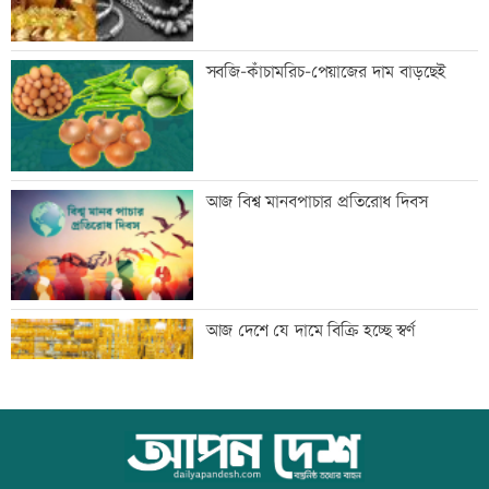
বাংলাদেশি পাঁচ হাজার কৃষি শ্রমিক নেবে
সবজি-কাঁচামরিচ-পেয়াজের দাম বাড়ছেই
ওমান
স্বর্ণ খাতকে আনুষ্ঠানিক কাঠামোয় আনছে
আজ বিশ্ব মানবপাচার প্রতিরোধ দিবস
সরকার, মতামত চাইল মন্ত্রণালয়
গবেষণা-দক্ষতা উন্নয়নে বাংলাদেশ-অস্ট্রেলিয়ার
আজ দেশে যে দামে বিক্রি হচ্ছে স্বর্ণ
নতুন উদ্যোগ
বিমানবন্দরে বাড়ছে নিরাপত্তা, বসছে অ্যান্টি-
আজ বিশ্ব বন্ধু দিবস
ড্রোন সিস্টেম