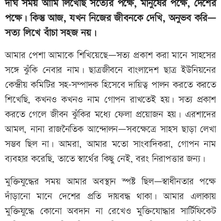
দীর্ঘ সময় আমি লিখেছি সত্যের পক্ষে, মানুষের পক্ষে, দেশের
পক্ষে। কিন্তু আজ, যখন নিজের জীবনকে দেখি, অনুভব করি—
সত্য লিখে বাঁচা সহজ নয়।
আমার পেশা আমাকে শিখিয়েছে—সত্য প্রকাশ করা মানে সাহসের
সঙ্গে ঝুঁকি নেবার নাম। ছাত্রজীবনে বাংলাদেশ ছাত্র ইউনিয়নের
কেন্দ্রীয় কমিটির সহ-সম্পাদক হিসেবে দায়িত্ব পালন করতে করতে
শিখেছি, কখনও কখনও নাম গোপন রাখতেই হয়। সত্য প্রকাশ
করতে গেলে জীবন ঝুঁকির মধ্যে ফেলা প্রয়োজন হয়। এরশাদের
আমল, নানা রাজনৈতিক আন্দোলন—সবক্ষেত্রে সাহস ছাড়া লেখা
সম্ভব ছিল না। আমরা, আমার মতো সাংবাদিকরা, গোপন নাম
ব্যবহার করেছি, তাতে স্বার্থের কিছু নেই, বরং নিরাপত্তার জন্য।
মুক্তিযুদ্ধের সময় আমার অবস্থান স্পষ্ট ছিল—স্বাধীনতার পক্ষে
দাঁড়ানো মানে দেশের প্রতি দায়বদ্ধ থাকা। আমার এলাকায়
মুক্তিযুদ্ধে কোনো অবদান না রেখেও মুক্তিযোদ্ধার সার্টিফিকেট