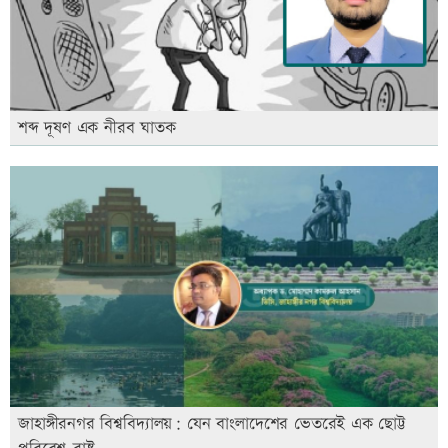
শব্দ দূষণ এক নীরব ঘাতক
জাহাঙ্গীরনগর বিশ্ববিদ্যালয়: যেন বাংলাদেশের ভেতরেই এক ছোট্ট