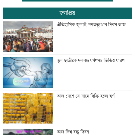
জনপ্রিয়
যুবদল নেতার মরদেহ গুমের চেষ্টা, থানায়
ঐতিহাসিক জুলাই গণঅভ্যুত্থান দিবস আজ
মামলা
দেশকে কী দিতে পারলাম, সেটিই গুরুত্বপূর্ণ:
স্কুল ছাত্রীকে দলবদ্ধ ধর্ষণসহ ভিডিও ধারণ
প্রধানমন্ত্রী
ভেজা চুলে ঘুমাচ্ছেন? জানুন এর প্রভাব
আজ দেশে যে দামে বিক্রি হচ্ছে স্বর্ণ
যুক্তরাষ্ট্রে এক মাসে ৫১ হাজার অভিবাসী
আজ বিশ্ব বন্ধু দিবস