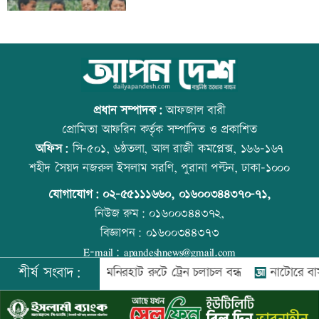
গ্রেফতার
কালীগঞ্জের সেন্ট নিকোলাস চার্চ: ঐতিহ্য ও
উত্থান-পতনের বাজারে আজ স্বর্ণের ভরি কত
সম্প্রীতির প্রতীক
প্রধান সম্পাদক:
আফজাল বারী
প্রোমিতা আফরিন কর্তৃক সম্পাদিত ও প্রকাশিত
অফিস:
সি-৫০১, ৬ষ্ঠতলা, আল রাজী কমপ্লেক্স, ১৬৬-১৬৭
‘শিশুদের সুস্থ বিকাশে নিয়মিত স্বাস্থ্য পরীক্ষা
কোরআন-হাদিসে নামাজ না পড়ার শাস্তি
শহীদ সৈয়দ নজরুল ইসলাম সরণি, পুরানা পল্টন, ঢাকা-১০০০
গুরুত্বপূর্ণ’
যোগাযোগ:
০২-৫৫১১১৬৬০
,
০১৬০০৩৪৪৩৭০-৭১,
নিউজ রুম:
০১৬০০৩৪৪৩৭২,
বিজ্ঞাপন:
০১৬০০৩৪৪৩৭৩
মেসিকে বোমা মেরে উড়িয়ে দেয়ার হুমকি
আজ স্বর্ণ-রুপা যে দামে বিক্রি হচ্ছে
E-mail:
apandeshnews@gmail.com
শীর্ষ সংবাদ:
রংপুর-লালমনিরহাট রুটে ট্রেন চলাচল বন্ধ
নাটোরে বাস-ভুটভুটি
©
২০২৬ |
আপন দেশ ডটকম
কর্তৃক সর্বসত্ব ® সংরক্ষিত | উন্নয়নে
ইমিথমেকারস.কম