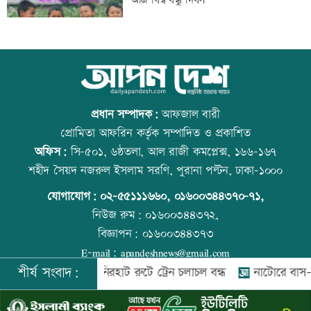
আজ বিশ্ব বন্ধু দিবস
কত
নারী সহকর্মীর ঘর থেকে বস্ত্রহীন অবস্থায়
উত্থান-পতনের বাজারে আজ স্বর্ণের ভরি কত
যুবদল নেতা আটক
প্রধান সম্পাদক:
আফজাল বারী
প্রোমিতা আফরিন কর্তৃক সম্পাদিত ও প্রকাশিত
অফিস:
সি-৫০১, ৬ষ্ঠতলা, আল রাজী কমপ্লেক্স, ১৬৬-১৬৭
ড্যাবের প্রতিষ্ঠাবার্ষিকীতে প্রধানমন্ত্রী
আজ স্বর্ণ-রুপা যে দামে বিক্রি হচ্ছে
শহীদ সৈয়দ নজরুল ইসলাম সরণি, পুরানা পল্টন, ঢাকা-১০০০
যোগাযোগ:
০২-৫৫১১১৬৬০
,
০১৬০০৩৪৪৩৭০-৭১,
নিউজ রুম:
০১৬০০৩৪৪৩৭২,
বিজ্ঞাপন:
০১৬০০৩৪৪৩৭৩
ট্রাম্পের বিলাসী ’বলরুম প্রকল্প’ আটকে
কোরআন-হাদিসে নামাজ না পড়ার শাস্তি
E-mail:
apandeshnews@gmail.com
দিলেন আদালত
শীর্ষ সংবাদ:
রংপুর-লালমনিরহাট রুটে ট্রেন চলাচল বন্ধ
নাটোরে বাস-ভুটভুটির স
©
২০২৬ |
আপন দেশ ডটকম
কর্তৃক সর্বসত্ব ® সংরক্ষিত | উন্নয়নে
ইমিথমেকারস.কম