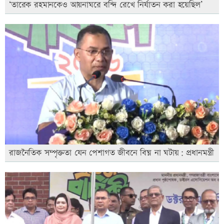
‘তারেক রহমানকেও আয়নাঘরে বন্দি রেখে নির্যাতন করা হয়েছিল’
রাজনৈতিক সম্পৃক্ততা যেন পেশাগত জীবনে বিঘ্ন না ঘটায়: প্রধানমন্ত্রী