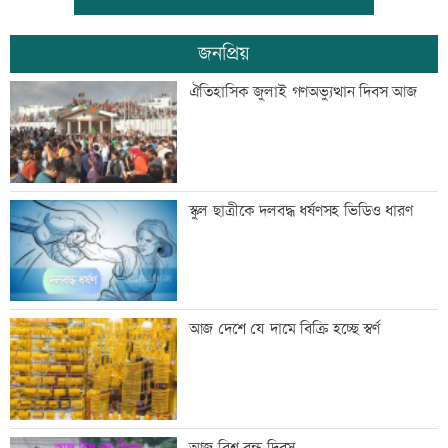
জনপ্রিয়
ইরান যুদ্ধ থেকে সম্মানজনকভাবে সরে আসা
ঐতিহাসিক জুলাই গণঅভ্যুত্থান দিবস আজ
উচিত: মার্কিন জেনারেল
অস্ট্রেলিয়ায় পরীক্ষার আগেই ফেল শান্তরা
স্কুল ছাত্রীকে দলবদ্ধ ধর্ষণসহ ভিডিও ধারণ
চাঁদপুরে নারীর পেট থেকে ৪ কেজি ৮০০
আজ দেশে যে দামে বিক্রি হচ্ছে স্বর্ণ
গ্রামের টিউমার অপসারণ
একদিনের ব্যবধানে বাড়ল স্বর্ণের দাম, ভরি