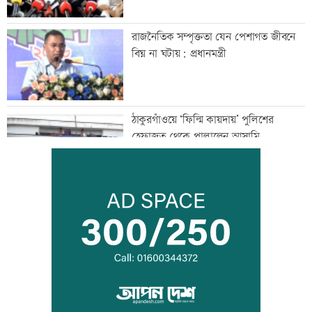
রাজনৈতিক সম্পৃক্ততা যেন পেশাগত জীবনে
বিঘ্ন না ঘটায়: প্রধানমন্ত্রী
ঠাকুরগাঁওয়ে ‘ফিল্মি কায়দায়’ পুলিশের
হেফাজত থেকে পালালেন আসামি
রংপুর-লালমনিরহাট রুটে ট্রেন চলাচল বন্ধ
নাটোরে বাস-ভুটভুটির সংঘর্ষে তিন গরু
ব্যবসায়ী নিহত