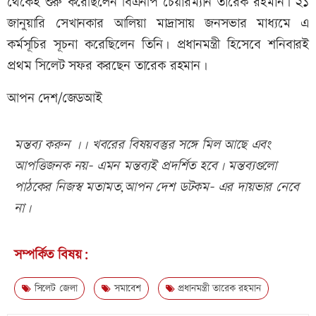
থেকেই শুরু করেছিলেন বিএনপি চেয়ারম্যান তারেক রহমান। ২১
জানুয়ারি সেখানকার আলিয়া মাদ্রাসায় জনসভার মাধ্যমে এ
কর্মসূচির সূচনা করেছিলেন তিনি। প্রধানমন্ত্রী হিসেবে শনিবারই
প্রথম সিলেট সফর করছেন তারেক রহমান।
আপন দেশ/জেডআই
মন্তব্য করুন ।। খবরের বিষয়বস্তুর সঙ্গে মিল আছে এবং
আপত্তিজনক নয়- এমন মন্তব্যই প্রদর্শিত হবে। মন্তব্যগুলো
পাঠকের নিজস্ব মতামত,আপন দেশ ডটকম- এর দায়ভার নেবে
না।
সম্পর্কিত বিষয়:
সিলেট জেলা
সমাবেশ
প্রধানমন্ত্রী তারেক রহমান