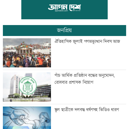
মৃত্যুদণ্ড থেকে খালাস চেয়ে মাওলানা
আযাদের আপিল
জনপ্রিয়
এসএসসিতে ৬৬৯ শিক্ষাপ্রতিষ্ঠানে শতভাগ
ঐতিহাসিক জুলাই গণঅভ্যুত্থান দিবস আজ
পাস
অশ্রুসিক্ত চোখে বাবাকে শেষ বিদায় মেসির
পাঁচ আর্থিক প্রতিষ্ঠান বন্ধের অনুমোদন,
রোববার প্রশাসক নিয়োগ
সর্বনিম্ন পাসের হার মাদ্রাসা বোর্ডে
স্কুল ছাত্রীকে দলবদ্ধ ধর্ষণসহ ভিডিও ধারণ