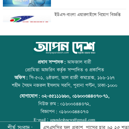
পাশের হারে এবারও ছাত্রীরা এগিয়ে
ইউএস-বাংলা এয়ারলাইন্সে নিয়োগ বিজ্ঞপ্তি
ফারইস্ট ইসলামী লাইফে লোপাট,
আজ স্বর্ণ-রুপা যে দামে বিক্রি হচ্ছে
নজরদারিতে আইডিআরের ব্যর্থতা
প্রধান সম্পাদক:
আফজাল বারী
প্রোমিতা আফরিন কর্তৃক সম্পাদিত ও প্রকাশিত
অফিস:
সি-৫০১, ৬ষ্ঠতলা, আল রাজী কমপ্লেক্স, ১৬৬-১৬৭
এবার জিপিএ-৫ পেয়েছেন ১ লাখ ১৬ হাজার
রাজধানীতে ট্রেনের ধাক্কায় শিক্ষার্থীসহ নিহত
শহীদ সৈয়দ নজরুল ইসলাম সরণি, পুরানা পল্টন, ঢাকা-১০০০
৬৭৬ শিক্ষার্থী
৪
যোগাযোগ:
০২-৫৫১১১৬৬০
,
০১৬০০৩৪৪৩৭০-৭১,
নিউজ রুম:
০১৬০০৩৪৪৩৭২,
বিজ্ঞাপন:
০১৬০০৩৪৪৩৭৩
এসএসসির ফল প্রকাশ: ৩১২ প্রতিষ্ঠানে কেউ
আজ দেশে স্বর্ণের দাম বাড়ল নাকি কমলো
E-mail:
apandeshnews@gmail.com
পাস করেনি
শীর্ষ সংবাদ:
েশি নিহত
এসএসসির ফল প্রকাশ, পাসের হার ৬২.২৫ শতাংশ
অশ