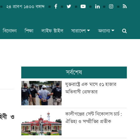
২৪ শ্রাবণ ১৪৩৩ বঙ্গাব্দ
বিনোদন
শিক্ষা
লাইফ স্টাইল
সারাদেশ
অন্যান্য
সর্বশেষ
যুক্তরাষ্ট্রে এক মাসে ৫১ হাজার
অভিবাসী গ্রেফতার
কালীগঞ্জের সেন্ট নিকোলাস চার্চ:
হিনী ও
ঐতিহ্য ও সম্প্রীতির প্রতীক