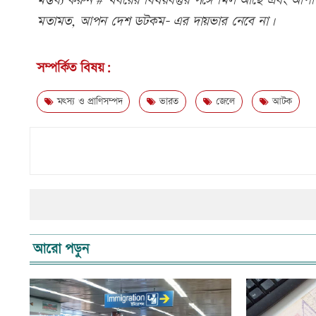
মন্তব্য করুন # খবরের বিষয়বস্তুর সঙ্গে মিল আছে এবং আপত্ত
মতামত, আপন দেশ ডটকম- এর দায়ভার নেবে না।
সম্পর্কিত বিষয়:
মৎস্য ও প্রাণিসম্পদ
ভারত
জেলে
আটক
আরো পড়ুন