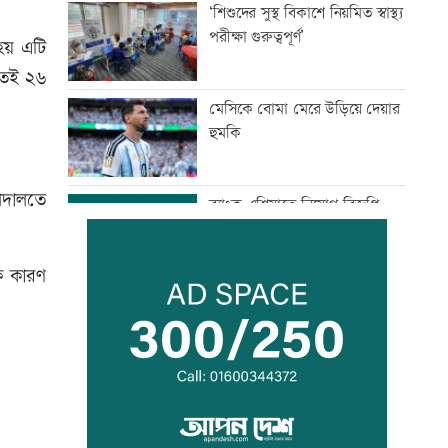
‘শিশুদের সুস্থ বিকাশে নিয়মিত স্বাস্থ্য
পরীক্ষা গুরুত্বপূর্ণ’
 হয় এটি
াতেই ২৬
মেসিকে বোমা মেরে উড়িয়ে দেয়ার
হুমকি
আদালতে
ব্যাংক এশিয়াতে নিয়োগ বিজ্ঞপ্তি
ক কারণ
‘শেখ হাসিনার রাজনৈতিক
তৎপরতার দায় ভারত এড়াতে পারে
না’
‘আরেকটি বিশ্বকাপ খেলার সামর্থ্য
নেই’