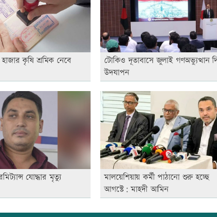
 হাজার কৃষি শ্রমিক নেবে
টোকিও দূতাবাসে জুলাই গণঅভ্যুত্থান 
উদযাপন
্যান্স যোদ্ধার মৃত্যু
মালয়েশিয়ায় কর্মী পাঠানো শুরু হচ্ছে
আগস্টে: মাহদী আমিন