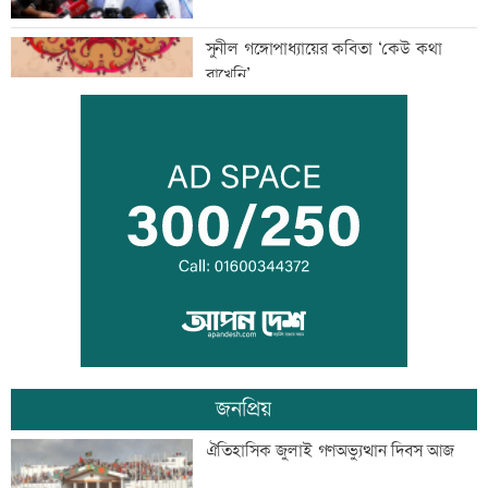
সুনীল গঙ্গোপাধ্যায়ের কবিতা ‘কেউ কথা
রাখেনি’
অপরাধ প্রতিরোধে সবাইকে সচেতন থাকার
আহবান প্রশাসনের
ব্যতিক্রমী দৃষ্টান্ত স্থাপন করলেন প্রতিমন্ত্রী
সুলতান সালাউদ্দিন
জনপ্রিয়
‘বিশ্বাস করতে চাই তিনি ডিসেম্বরে ফিরে
ঐতিহাসিক জুলাই গণঅভ্যুত্থান দিবস আজ
আইনের মুখোমুখি হবেন’