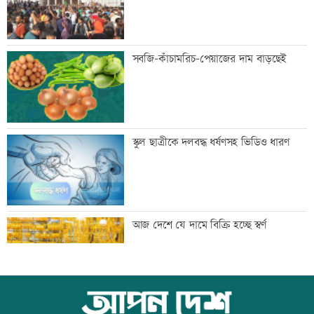
জাপানে টাইফুন ‘ডলফিনে’র তাণ্ডবে ৫০০
সবজি-কাঁচামরিচ-পেয়াজের দাম বাড়ছেই
ফ্লাইট বাতিল
প্রস্তুতি ম্যাচে তাইজুলের চোট
স্কুল ছাত্রীকে দলবদ্ধ ধর্ষণসহ ভিডিও ধারণ
বাংলাদেশসহ ১৪ দেশের প্রতিরক্ষা জোটে
আজ দেশে যে দামে বিক্রি হচ্ছে স্বর্ণ
কমান্ডার নিয়োগ
নোয়াখালীতে ৯৭৯০ ইয়াবাসহ গ্রেফতার ২
আজ বিশ্ব বন্ধু দিবস