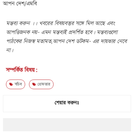
আপন দেশ/এমবি
মন্তব্য করুন ।। খবরের বিষয়বস্তুর সঙ্গে মিল আছে এবং
আপত্তিজনক নয়- এমন মন্তব্যই প্রদর্শিত হবে। মন্তব্যগুলো
পাঠকের নিজস্ব মতামত,আপন দেশ ডটকম- এর দায়ভার নেবে
না।
সম্পর্কিত বিষয়:
সচিব
গ্রেফতার
শেয়ার করুনঃ