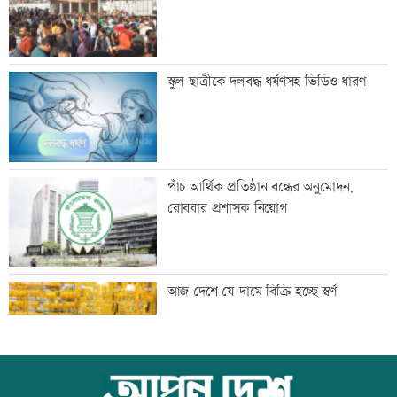
শাক ধুতে গিয়ে গৃহবধূর মৃত্যু
স্কুল ছাত্রীকে দলবদ্ধ ধর্ষণসহ ভিডিও ধারণ
হাসিনার নির্দেশে সালাহউদ্দিন আহমদকে গুম
পাঁচ আর্থিক প্রতিষ্ঠান বন্ধের অনুমোদন,
করা হয়: তদন্ত
রোববার প্রশাসক নিয়োগ
তরুণদের নেতৃত্বেই প্রযুক্তিনির্ভর উন্নয়ন হবে:
আজ দেশে যে দামে বিক্রি হচ্ছে স্বর্ণ
তথ্যপ্রযুক্তিমন্ত্রী
লক্ষ্মীপুর জেলা প্রশাসনের ১৪ কর্মকর্তা-