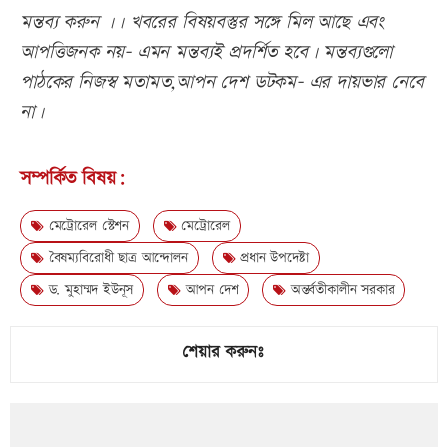
মন্তব্য করুন ।। খবরের বিষয়বস্তুর সঙ্গে মিল আছে এবং
আপত্তিজনক নয়- এমন মন্তব্যই প্রদর্শিত হবে। মন্তব্যগুলো
পাঠকের নিজস্ব মতামত,আপন দেশ ডটকম- এর দায়ভার নেবে
না।
সম্পর্কিত বিষয়:
মেট্রোরেল স্টেশন
মেট্রোরেল
বৈষম্যবিরোধী ছাত্র আন্দোলন
প্রধান উপদেষ্টা
ড. মুহাম্মদ ইউনূস
আপন দেশ
অন্তর্বতীকালীন সরকার
শেয়ার করুনঃ