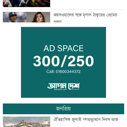
জয়সওয়ালের সঙ্গে মৃণাল ঠাকুরের প্রেমের
গুঞ্জন
ইউএনওদের মানুষের কল্যাণে কাজ করার
আহবান প্রধানমন্ত্রীর
কালীগঞ্জে ৩ মাদকসেবীকে কারাদণ্ড
জনপ্রিয়
স্বেচ্ছাসেবী ফোরামের মাসব্যাপী আবৃত্তি
ঐতিহাসিক জুলাই গণঅভ্যুত্থান দিবস আজ
চিত্রাঙ্কন প্রতিযোগিতা