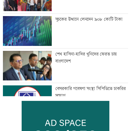
সূচকের উত্থানে লেনদেন ৯০৮ কোটি টাকা
শেখ হাসিনা-হাদির খুনিদের ফেরত চায়
বাংলাদেশ
বেসরকারি গবেষণা সংস্থা সিপিডিতে চাকরির
সুযোগ
আলোচনা খুব ভালো হয়েছে, সবই ইতিবাচক:
ভারতের হাইকমিশনার