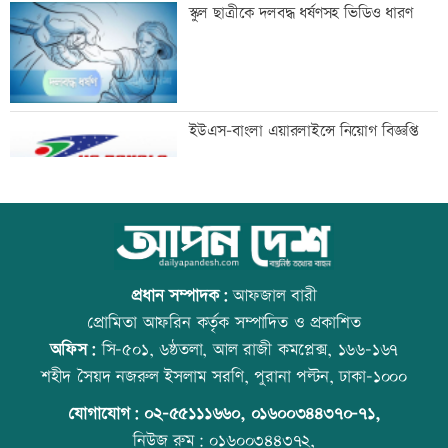
তিন আর্থিক প্রতিষ্ঠানের লেনদেন সাময়িক বন্ধ
স্কুল ছাত্রীকে দলবদ্ধ ধর্ষণসহ ভিডিও ধারণ
নাছিমা কাদির মোল্লা স্কুলের সবাই পেল
ইউএস-বাংলা এয়ারলাইন্সে নিয়োগ বিজ্ঞপ্তি
জিপিএ-৫
দেড় ঘণ্টায় ৩৪৩ কোটি টাকার লেনদেন
আজ স্বর্ণ-রুপা যে দামে বিক্রি হচ্ছে
প্রধান সম্পাদক:
আফজাল বারী
প্রোমিতা আফরিন কর্তৃক সম্পাদিত ও প্রকাশিত
অফিস:
সি-৫০১, ৬ষ্ঠতলা, আল রাজী কমপ্লেক্স, ১৬৬-১৬৭
ট্রাকের পেছনে প্রাইভেটকারের ধাক্কা, প্রাণ
ট্রেনের ধাক্কায় শিক্ষার্থীসহ নিহত ৪
শহীদ সৈয়দ নজরুল ইসলাম সরণি, পুরানা পল্টন, ঢাকা-১০০০
গেল সহকারী জজের
যোগাযোগ:
০২-৫৫১১১৬৬০
,
০১৬০০৩৪৪৩৭০-৭১,
নিউজ রুম:
০১৬০০৩৪৪৩৭২,