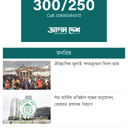
মানবিক বিভাগের অর্ধেকের বেশি শিক্ষার্থী
অকৃতকার্য
জনপ্রিয়
মেধার শতভাগ নিরপেক্ষ মূল্যায়ন নিশ্চিত করা
ঐতিহাসিক জুলাই গণঅভ্যুত্থান দিবস আজ
হয়েছে: মাহ্দী আমিন
এসএসসির ফলাফল পুনর্নিরীক্ষণের আবেদন
পাঁচ আর্থিক প্রতিষ্ঠান বন্ধের অনুমোদন,
করবেন যেভাবে
রোববার প্রশাসক নিয়োগ