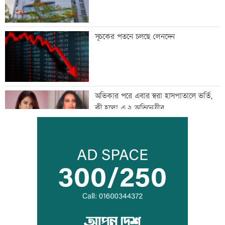
সূচকের পতনে চলছে লেনদেন
অভিকার পরে এবার স্বরা হাসপাতালে ভর্তি,
কী হলো এ ২ অভিনেত্রীর
আজ ১১ ঘণ্টা গ্যাস থাকবে না যেসব এলাকায়
সীমান্তে বিএসএফের গুলিতে বাংলাদেশি যুবক