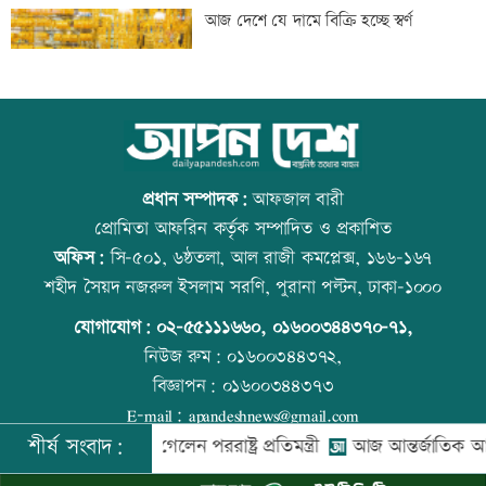
সিঙ্গাপুর গেলেন পররাষ্ট্র প্রতিমন্ত্রী
আজ দেশে যে দামে বিক্রি হচ্ছে স্বর্ণ
মাতারবাড়ি পৌঁছেছেন প্রধানমন্ত্রী
আজ বিশ্ব বন্ধু দিবস
প্রধান সম্পাদক:
আফজাল বারী
প্রোমিতা আফরিন কর্তৃক সম্পাদিত ও প্রকাশিত
অফিস:
সি-৫০১, ৬ষ্ঠতলা, আল রাজী কমপ্লেক্স, ১৬৬-১৬৭
ওবায়দুল কাদেরসহ ৭ আসামির বিরুদ্ধে
কোরআন-হাদিসে নামাজ না পড়ার শাস্তি
শহীদ সৈয়দ নজরুল ইসলাম সরণি, পুরানা পল্টন, ঢাকা-১০০০
ট্রাইব্যুনালে তৃতীয় দিনের যুক্তিতর্ক আজ
যোগাযোগ:
০২-৫৫১১১৬৬০
,
০১৬০০৩৪৪৩৭০-৭১,
নিউজ রুম:
০১৬০০৩৪৪৩৭২,
বিজ্ঞাপন:
০১৬০০৩৪৪৩৭৩
বিদেশ পালানোর সময় বড় সাজ্জাদের ভাই
আজ স্বর্ণ-রুপা যে দামে বিক্রি হচ্ছে
E-mail:
apandeshnews@gmail.com
আটক
শীর্ষ সংবাদ:
ে সিঙ্গাপুর গেলেন পররাষ্ট্র প্রতিমন্ত্রী
আজ আন্তর্জাতিক আদিবাসী দ
©
২০২৬ |
আপন দেশ ডটকম
কর্তৃক সর্বসত্ব ® সংরক্ষিত | উন্নয়নে