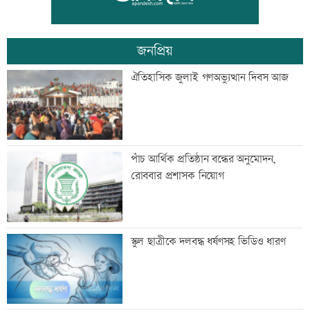
নিহত
জনপ্রিয়
৪০ ঘণ্টা পর ঢাকার পথে বিমানের ফ্লাইট
ঐতিহাসিক জুলাই গণঅভ্যুত্থান দিবস আজ
তিনজনকে পুশইনের চেষ্টা বিএসএফের,
পাঁচ আর্থিক প্রতিষ্ঠান বন্ধের অনুমোদন,
প্রতিহত করল বিজিবি
রোববার প্রশাসক নিয়োগ
এসএসসির ফলাফল সোমবার, যেভাবে পাবে
স্কুল ছাত্রীকে দলবদ্ধ ধর্ষণসহ ভিডিও ধারণ
পরীক্ষার্থীরা