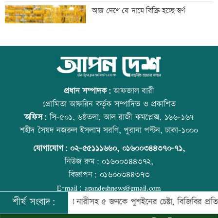
জাপানে ধেয়ে আসছে ঘূর্ণিঝড় ডলফিন
আজ দেশে যে দামে বিক্রি হচ্ছে স্বর্ণ
কাঁচা মরিচের দাম কমলেও ডিমের দাম
আজ বিশ্ব বন্ধু দিবস
বাড়তি
প্রধান সম্পাদক:
আফজাল বারী
প্রোমিতা আফরিন কর্তৃক সম্পাদিত ও প্রকাশিত
অফিস:
সি-৫০১, ৬ষ্ঠতলা, আল রাজী কমপ্লেক্স, ১৬৬-১৬৭
নারী এশিয়া কাপে সহজ গ্রুপে বাংলাদেশ
প্রতিমন্ত্রীকে ঘিরে ভাইরাল ভিডিওতে ছবি
শহীদ সৈয়দ নজরুল ইসলাম সরণি, পুরানা পল্টন, ঢাকা-১০০০
জুড়ে অপপ্রচার: এলিন
যোগাযোগ:
০২-৫৫১১১৬৬০
,
০১৬০০৩৪৪৩৭০-৭১,
নিউজ রুম:
০১৬০০৩৪৪৩৭২,
বিজ্ঞাপন:
০১৬০০৩৪৪৩৭৩
বিএনপি নেতাকে লক্ষ্য করে গুলি, সহযোগী
কোরআন-হাদিসে নামাজ না পড়ার শাস্তি
E-mail:
apandeshnews@gmail.com
গুলিবিদ্ধ
শীর্ষ সংবাদ:
হেরপুর সীমান্তে নারীসহ ৫ জনকে পুশইনের চেষ্টা, বিজিবির প্রতিরোধে ব্যর্
©
২০২৬ |
আপন দেশ ডটকম
কর্তৃক সর্বসত্ব ® সংরক্ষিত | উন্নয়নে