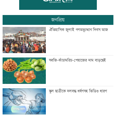
জনপ্রিয়
‘আমার স্বপ্ন আপনাদের কাছে দিয়ে গেলাম’
ঐতিহাসিক জুলাই গণঅভ্যুত্থান দিবস আজ
মেহেরপুর সীমান্তে নারীসহ ৫ জনকে পুশইনের
সবজি-কাঁচামরিচ-পেয়াজের দাম বাড়ছেই
চেষ্টা, বিজিবির প্রতিরোধে ব্যর্থ
থাইল্যান্ডে ১৪ বছরের শিক্ষার্থীর গুলিতে নিহত
স্কুল ছাত্রীকে দলবদ্ধ ধর্ষণসহ ভিডিও ধারণ
৬