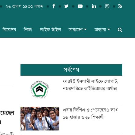
২৬ শ্রাবণ ১৪৩৩ বঙ্গাব্দ
বিনোদন
শিক্ষা
লাইফ স্টাইল
সারাদেশ
অন্যান্য
সর্বশেষ
ফারইস্ট ইসলামী লাইফে লোপাট,
নজরদারিতে আইডিআরের ব্যর্থতা
এবার জিপিএ-৫ পেয়েছেন ১ লাখ
িয়েছেন
১৬ হাজার ৬৭৬ শিক্ষার্থী
।