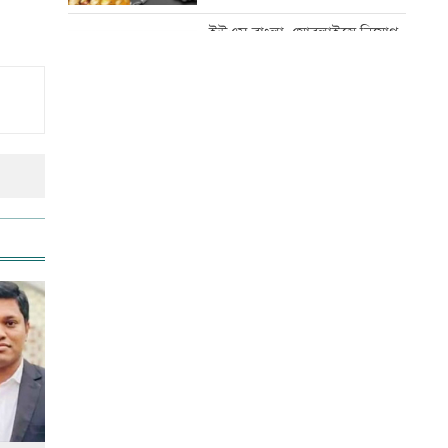
ইউএস-বাংলা এয়ারলাইন্সে নিয়োগ
বিজ্ঞপ্তি
ব্র্যাক ইউনিভার্সিটিতে বিশ্ব পরিবেশ-
প্রকৃতি সংরক্ষণ দিবস উদযাপন
রাজধানীতে ট্রেনের ধাক্কায়
শিক্ষার্থীসহ নিহত ৪
বিএমএসএস গোল্ডেন অ্যাওয়ার্ড
পেলেন হাবিবুর রহমান
আজ দেশে স্বর্ণের দাম বাড়ল নাকি
কমলো
বৃক্ষমেলা শেষ, এখন মূল কাজ
শুরু: পরিবেশমন্ত্রী
স্বর্ণের দামে বড় লাফ, আজ থেকেই
কার্যকর
আনসার-ভিডিপির উদ্যোগে সড়ক
সংস্কার