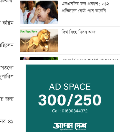
িটকারী
এসএসসির ফল প্রকাশ: ৩১২
প্রতিষ্ঠানে কেউ পাস করেনি
া করিম
বিশ্ব সিংহ দিবস আজ
েছিলেন
এসএসসির ফল প্রকাশ, পাসের হার
সেগুলো
৬২.২৫ শতাংশ
ুপারিশ
দুপুরের মধ্যে বজ্রসহ বৃষ্টির আভাস
ীর জন্য
টেলিভিশনে আজকের যত খেলা
ানের ৪১