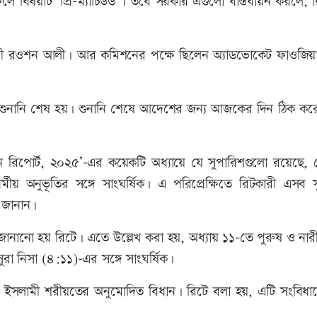
 বিষয়টি ‘প্রি-ম্যাচিউড’। তবে সরকার এগুলো বাস্তবায়ন করলে, র
জীবী রওশন আলী। আর কমিশনের পক্ষে ছিলেন অ্যাডভোকেট ফাওজিয়
র শুনানি শেষ হয়। শুনানি শেষে আদেশের জন্য আজকের দিন ঠিক কর
ন রিপোর্ট, ২০২৫’-এর কয়েকটি অধ্যায়ে যে সুপারিশগুলো রয়েছে, 
মীয় অনুভূতির সঙ্গে সাংঘর্ষিক। এ পরিপ্রেক্ষিতে রিটকারী এসব স
 জানান।
 জানানো হয় রিটে। এতে উল্লেখ করা হয়, অধ্যায় ১১-তে পুরুষ ও নার
রা নিসা (৪:১১)-এর সঙ্গে সাংঘর্ষিক।
ে, যা ইসলামী শরীয়তের অনুমোদিত বিধান। রিটে বলা হয়, এটি সংবিধ