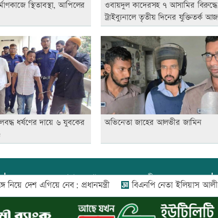
র্মাণকাজে স্থিতাবস্থা, আপিলের
ওবায়দুল কাদেরসহ ৭ আসামির বিরুদ্ধে
ট্রাইব্যুনালে তৃতীয় দিনের যুক্তিতর্ক আ
লবদ্ধ ধর্ষণের দায়ে ৬ যুবকের
অভিনেতা জাহের আলভীর জামিন
ড
প্রধান সম্পাদক:
আফজাল বারী
েশ এগিয়ে নেব: প্রধানমন্ত্রী
বিএনপি নেতা ইলিয়াস আলী গুমের ঘট
প্রোমিতা আফরিন কর্তৃক সম্পাদিত ও প্রকাশিত
অফিস:
সি-৫০১, ৬ষ্ঠতলা, আল রাজী কমপ্লেক্স, ১৬৬-১৬৭
শহীদ সৈয়দ নজরুল ইসলাম সরণি, পুরানা পল্টন, ঢাকা-১০০০