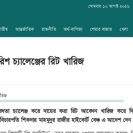
সোমবার ১০ আগস্ট ২০২৬
াতীয়
আন্তর্জাতিক
রাজনীতি
অর্থ-বাণিজ্য
শেয়ার বাজার
খেলা
িশ চ্যালেঞ্জের রিট খারিজ
 বৈধতা চ্যালেঞ্জ করে দায়ের করা রিট আবেদন খারিজ করে দ
িচারপতি শিকদার মাহমুদুর রাজীর হাইকোর্ট বেঞ্চ এ আদেশ দেন