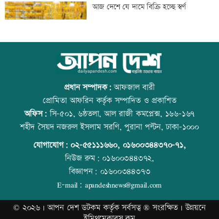
বাংলাদেশি পাঁচ হাজার কৃষি শ্রমিক নেবে
আজ দেশে যে দামে বিক্রি হচ্ছে স্বর্ণ
ওমান
স্বর্ণ খাতকে আনুষ্ঠানিক কাঠামোয় আনছে
আজ বিশ্ব বন্ধু দিবস
সরকার, মতামত চাইল মন্ত্রণালয়
প্রধান সম্পাদক:
আফজাল বারী
প্রোমিতা আফরিন কর্তৃক সম্পাদিত ও প্রকাশিত
অফিস:
সি-৫০১, ৬ষ্ঠতলা, আল রাজী কমপ্লেক্স, ১৬৬-১৬৭
গবেষণা-দক্ষতা উন্নয়নে বাংলাদেশ-অস্ট্রেলিয়ার
প্রতিমন্ত্রীকে ঘিরে ভাইরাল ভিডিওতে ছবি
শহীদ সৈয়দ নজরুল ইসলাম সরণি, পুরানা পল্টন, ঢাকা-১০০০
নতুন উদ্যোগ
জুড়ে অপপ্রচার: এলিন
যোগাযোগ:
০২-৫৫১১১৬৬০
,
০১৬০০৩৪৪৩৭০-৭১,
নিউজ রুম:
০১৬০০৩৪৪৩৭২,
বিজ্ঞাপন:
০১৬০০৩৪৪৩৭৩
বিমানবন্দরে বাড়ছে নিরাপত্তা, বসছে অ্যান্টি-
বিশ্ব মাতৃদুগ্ধ দিবস আজ
E-mail:
apandeshnews@gmail.com
ড্রোন সিস্টেম
©
২০২৬ |
আপন দেশ ডটকম
কর্তৃক সর্বসত্ব ® সংরক্ষিত | উন্নয়নে
ইমিথমেকারস.কম