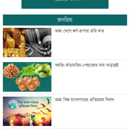
কারাদণ্ড
জনপ্রিয়
জিয়াউর রহমান দেশে প্রথম সবুজ বিপ্লবের
আজ দেশে স্বর্ণ-রুপার ভরি কত
ডাক দিয়েছিলেন: পরিবেশমন্ত্রী
প্রথম শ্রেণিতে ভর্তি লটারিতে
সবজি-কাঁচামরিচ-পেয়াজের দাম বাড়ছেই
মেঘনার ভাঙনরোধে জিও ব্যাগ প্রকল্পে
আজ বিশ্ব মানবপাচার প্রতিরোধ দিবস
অনিয়ম, এলাকাবাসীর মানববন্ধন