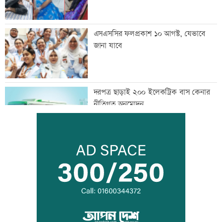
এসএসসির ফলপ্রকাশ ১০ আগস্ট, যেভাবে
জানা যাবে
দরপত্র ছাড়াই ২০০ ইলেকট্রিক বাস কেনার
নীতিগত অনুমোদন
তনু হত্যার আসামি সাবেক সেনাসদস্য
হাফিজুরকে আত্মসমর্পণের নির্দেশ
দুদকের মামলায় ঢাকা ব্যাংকের ৪ কর্মকর্তার