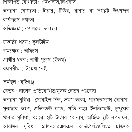
শিক্ষাগত যোগ্যতা: এমএসসি/বিএসসি
অন্যান্য যোগ্যতা: টায়ার, টিউব, রাবার বা সংশ্লিষ্ট উৎপাদন
কার্যক্রমে দক্ষতা।
অভিজ্ঞতা: কমপক্ষে ৮ বছর
চাকরির ধরন: ফুলটাইম
কর্মক্ষেত্র: অফিসে
প্রার্থীর ধরন: নারী-পুরুষ (উভয়)
বয়সসীমা: উল্লেখ নেই
কর্মস্থল: হবিগঞ্জ
বেতন: বাজার-প্রতিযোগিতামূলক বেতন প্যাকেজ
অন্যান্য সুবিধা: মোবাইল বিল, ভ্রমণ ভাতা, পারফরম্যান্স বোনাস,
মুনাফার অংশ, প্রভিডেন্ট ফান্ড, প্রতি বছর ইনক্রিমেন্ট, দুপুরের
খাবার সুবিধা, বছরে ২টি উৎসব বোনাস. অর্জিত ছুটি নগদায়ন,
আবাসন সুবিধা, প্রাণ-আরএফএল আউটলেটগুলিতে ছাড়সহ