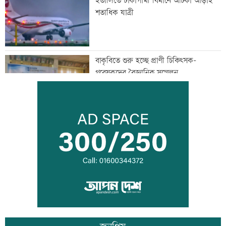
ইতালিতে ঢাকাগামী বিমানে আটকা আড়াই
শতাধিক যাত্রী
বাকৃবিতে শুরু হচ্ছে প্রাণী চিকিৎসক-
গবেষকদের বৈজ্ঞানিক সম্মেলন
বন্দরে বিস্ফোরণে একই পরিবারের ৩ জন দগ্ধ
পাঁচ আর্থিক প্রতিষ্ঠান বন্ধের অনুমোদন,
রোববার প্রশাসক নিয়োগ