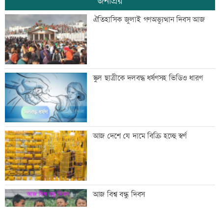
জনপ্রিয়
ঢাকা-ময়মনসিংহ রেল যোগাযোগ স্বাভাবিক
ঐতিহাসিক জুলাই গণঅভ্যুত্থান দিবস আজ
সিঙ্গাপুর থেকে এক কার্গো এলএনজি কিনবে
স্কুল ছাত্রীকে দলবদ্ধ ধর্ষণসহ ভিডিও ধারণ
সরকার
মান্দায় ২৯৬ বোতলসহ দুই মাদক কারবারি
আজ দেশে যে দামে বিক্রি হচ্ছে স্বর্ণ
আটক
গুরুত্বপূর্ণ ব্যক্তিদের নিয়ে অপপ্রচারের বিরুদ্ধে
আজ বিশ্ব বন্ধু দিবস
সতর্ক করল পুলিশ