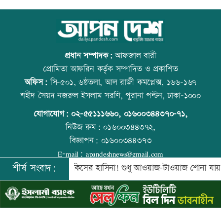
নিরাপত্তা পেলে দেশে ফিরতে চান সাকিব
কোরআন-হাদিসে নামাজ না পড়ার শাস্তি
প্রধান সম্পাদক:
আফজাল বারী
প্রোমিতা আফরিন কর্তৃক সম্পাদিত ও প্রকাশিত
অফিস:
সি-৫০১, ৬ষ্ঠতলা, আল রাজী কমপ্লেক্স, ১৬৬-১৬৭
সাকিবের দেশে ফেরার সুযোগ নেই: ক্রীড়া
উত্থান-পতনের বাজারে আজ স্বর্ণের ভরি কত
শহীদ সৈয়দ নজরুল ইসলাম সরণি, পুরানা পল্টন, ঢাকা-১০০০
প্রতিমন্ত্রী
যোগাযোগ:
০২-৫৫১১১৬৬০
,
০১৬০০৩৪৪৩৭০-৭১,
নিউজ রুম:
০১৬০০৩৪৪৩৭২,
বিজ্ঞাপন:
০১৬০০৩৪৪৩৭৩
শিল্পকলায় বিনামূল্যে ৬ সিনেমা দেখা যাবে
আজ স্বর্ণ-রুপা যে দামে বিক্রি হচ্ছে
E-mail:
apandeshnews@gmail.com
শীর্ষ সংবাদ:
ি কিনবে সরকার
কিসের হাসিনা! শুধু আওয়াজ-টাওয়াজ শোনা যায়: স্বরাষ্ট্র
©
২০২৬ |
আপন দেশ ডটকম
কর্তৃক সর্বসত্ব ® সংরক্ষিত | উন্নয়নে
ইমিথমেকারস.কম
দিল্লিতে শেখ হাসিনার বক্তব্যে ভারতের সমর্থন
বিশ্ব মাতৃদুগ্ধ দিবস আজ
নেই: রণধীর জয়সওয়াল