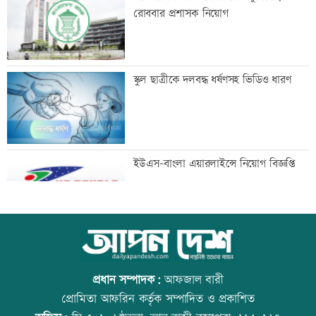
সুযোগ
রোববার প্রশাসক নিয়োগ
আলোচনা খুব ভালো হয়েছে, সবই ইতিবাচক:
স্কুল ছাত্রীকে দলবদ্ধ ধর্ষণসহ ভিডিও ধারণ
ভারতের হাইকমিশনার
মানবিক বিভাগের অর্ধেকের বেশি শিক্ষার্থী
ইউএস-বাংলা এয়ারলাইন্সে নিয়োগ বিজ্ঞপ্তি
অকৃতকার্য
মেধার শতভাগ নিরপেক্ষ মূল্যায়ন নিশ্চিত করা
আজ স্বর্ণ-রুপা যে দামে বিক্রি হচ্ছে
হয়েছে: মাহ্দী আমিন
প্রধান সম্পাদক:
আফজাল বারী
প্রোমিতা আফরিন কর্তৃক সম্পাদিত ও প্রকাশিত