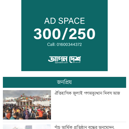
হাম উপসর্গে আরও ৫ শিশুর মৃত্যু
সূচকের উত্থানে লেনদেন ৯০৮ কোটি টাকা
জনপ্রিয়
শেখ হাসিনা-হাদির খুনিদের ফেরত চায়
ঐতিহাসিক জুলাই গণঅভ্যুত্থান দিবস আজ
বাংলাদেশ
বেসরকারি গবেষণা সংস্থা সিপিডিতে চাকরির
পাঁচ আর্থিক প্রতিষ্ঠান বন্ধের অনুমোদন,