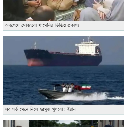
অবশেষে মোজতবা খামেনির ভিডিও প্রকাশ্য
সব শর্ত মেনে নিলে হরমুজ খুলবো: ইরান