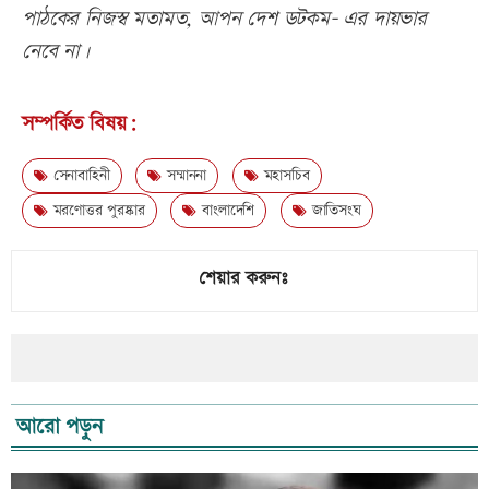
পাঠকের নিজস্ব মতামত, আপন দেশ ডটকম- এর দায়ভার
নেবে না।
সম্পর্কিত বিষয়:
সেনাবাহিনী
সম্মাননা
মহাসচিব
মরণোত্তর পুরষ্কার
বাংলাদেশি
জাতিসংঘ
শেয়ার করুনঃ
আরো পড়ুন