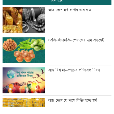
জনপ্রিয়
জিয়াউর রহমান দেশে প্রথম সবুজ বিপ্লবের
আজ দেশে স্বর্ণ-রুপার ভরি কত
ডাক দিয়েছিলেন: পরিবেশমন্ত্রী
প্রথম শ্রেণিতে ভর্তি লটারিতে
সবজি-কাঁচামরিচ-পেয়াজের দাম বাড়ছেই
মেঘনার ভাঙনরোধে জিও ব্যাগ প্রকল্পে
আজ বিশ্ব মানবপাচার প্রতিরোধ দিবস
অনিয়ম, এলাকাবাসীর মানববন্ধন
বাংলাদেশি পাঁচ হাজার কৃষি শ্রমিক নেবে
আজ দেশে যে দামে বিক্রি হচ্ছে স্বর্ণ
ওমান