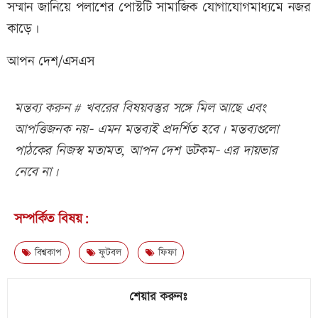
সম্মান জানিয়ে পলাশের পোস্টটি সামাজিক যোগাযোগমাধ্যমে নজর
কাড়ে।
আপন দেশ/এসএস
মন্তব্য করুন # খবরের বিষয়বস্তুর সঙ্গে মিল আছে এবং
আপত্তিজনক নয়- এমন মন্তব্যই প্রদর্শিত হবে। মন্তব্যগুলো
পাঠকের নিজস্ব মতামত, আপন দেশ ডটকম- এর দায়ভার
নেবে না।
সম্পর্কিত বিষয়:
বিশ্বকাপ
ফুটবল
ফিফা
শেয়ার করুনঃ