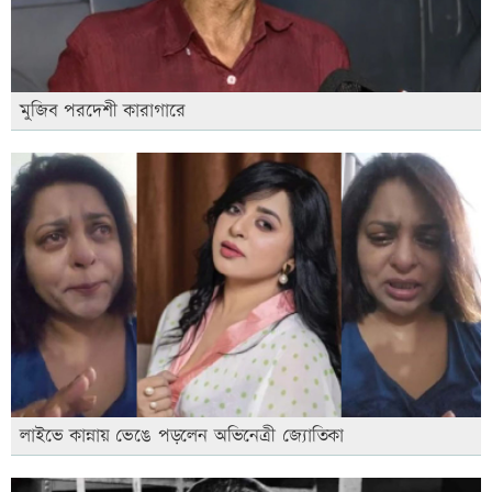
মুজিব পরদেশী কারাগারে
লাইভে কান্নায় ভেঙে পড়লেন অভিনেত্রী জ্যোতিকা