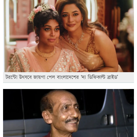
টরন্টো উৎসবে জায়গা পেল বাংলাদেশের ‘দ্য ডিফিকাল্ট ব্রাইড’