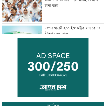
এসএসসির ফলপ্রকাশ ১০ আগস্ট, যেভাবে
জানা যাবে
দরপত্র ছাড়াই ২০০ ইলেকট্রিক বাস কেনার
নীতিগত অনুমোদন
তনু হত্যার আসামি সাবেক সেনাসদস্য
হাফিজুরকে আত্মসমর্পণের নির্দেশ
দুদকের মামলায় ঢাকা ব্যাংকের ৪ কর্মকর্তার
কারাদণ্ড