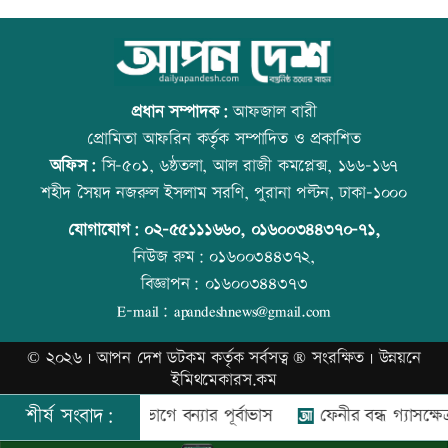
স্বর্ণ খাতকে আনুষ্ঠানিক কাঠামোয় আনছে
আজ বিশ্ব বন্ধু দিবস
সরকার, মতামত চাইল মন্ত্রণালয়
প্রধান সম্পাদক:
আফজাল বারী
প্রোমিতা আফরিন কর্তৃক সম্পাদিত ও প্রকাশিত
অফিস:
সি-৫০১, ৬ষ্ঠতলা, আল রাজী কমপ্লেক্স, ১৬৬-১৬৭
গবেষণা-দক্ষতা উন্নয়নে বাংলাদেশ-অস্ট্রেলিয়ার
প্রতিমন্ত্রীকে ঘিরে ভাইরাল ভিডিওতে ছবি
শহীদ সৈয়দ নজরুল ইসলাম সরণি, পুরানা পল্টন, ঢাকা-১০০০
নতুন উদ্যোগ
জুড়ে অপপ্রচার: এলিন
যোগাযোগ:
০২-৫৫১১১৬৬০
,
০১৬০০৩৪৪৩৭০-৭১,
নিউজ রুম:
০১৬০০৩৪৪৩৭২,
বিজ্ঞাপন:
০১৬০০৩৪৪৩৭৩
বিমানবন্দরে বাড়ছে নিরাপত্তা, বসছে অ্যান্টি-
বিশ্ব মাতৃদুগ্ধ দিবস আজ
E-mail:
apandeshnews@gmail.com
ড্রোন সিস্টেম
©
২০২৬ |
আপন দেশ ডটকম
কর্তৃক সর্বসত্ব ® সংরক্ষিত | উন্নয়নে
ইমিথমেকারস.কম
প্রশিক্ষণার্থীদের সনদ দিলো কালীগঞ্জ
শীর্ষ সংবাদ:
তিন বিভাগে বন্যার পূর্বাভাস
ফেনীর বন্ধ গ্যাসক্ষেত্র চালু
আজ স্বর্ণ-রুপা যে দামে বিক্রি হচ্ছে
পৌরসভা