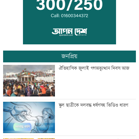
লক্ষ্মীপুর জেলা প্রশাসনের ১৪ কর্মকর্তা-
কর্মচারীর বিদায়ী সংবর্ধনা
জনপ্রিয়
সব শর্ত মেনে নিলে হরমুজ খুলবো: ইরান
ঐতিহাসিক জুলাই গণঅভ্যুত্থান দিবস আজ
মেসির বাবা মারা গেছেন
স্কুল ছাত্রীকে দলবদ্ধ ধর্ষণসহ ভিডিও ধারণ
বিএনপি গণমাধ্যমের স্বাধীনতায় বিশ্বাস করে: