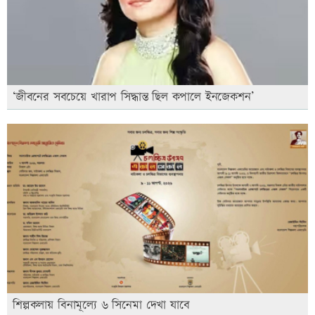
‘জীবনের সবচেয়ে খারাপ সিদ্ধান্ত ছিল কপালে ইনজেকশন’
শিল্পকলায় বিনামূল্যে ৬ সিনেমা দেখা যাবে