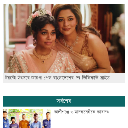
টরন্টো উৎসবে জায়গা পেল বাংলাদেশের ‘দ্য ডিফিকাল্ট ব্রাইড’
সর্বশেষ
কালীগঞ্জে ৩ মাদকসেবীকে কারাদণ্ড