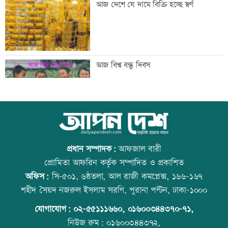
আজ দেশে যে দামে বিক্রি হচ্ছে স্বর্ণ
প্রতিমন্ত্রী টুকু
তিস্তা মহাপরিকল্পনার কাজ শিগগিরই শুরু
আজ বিশ্ব বন্ধু দিবস
হচ্ছে: প্রতিমন্ত্রী ফরহাদ
অতিরিক্ত মদপানে এক ব্যক্তির মৃত্যু
কোরআন-হাদিসে নামাজ না পড়ার শাস্তি
প্রধান সম্পাদক:
আফজাল বারী
প্রোমিতা আফরিন কর্তৃক সম্পাদিত ও প্রকাশিত
অফিস:
সি-৫০১, ৬ষ্ঠতলা, আল রাজী কমপ্লেক্স, ১৬৬-১৬৭
ইবির গবেষণাপত্র প্রত্যাহারের ঘটনায় তদন্ত
উত্থান-পতনের বাজারে আজ স্বর্ণের ভরি কত
শহীদ সৈয়দ নজরুল ইসলাম সরণি, পুরানা পল্টন, ঢাকা-১০০০
কমিটি
যোগাযোগ:
০২-৫৫১১১৬৬০
,
০১৬০০৩৪৪৩৭০-৭১,
নিউজ রুম:
০১৬০০৩৪৪৩৭২,