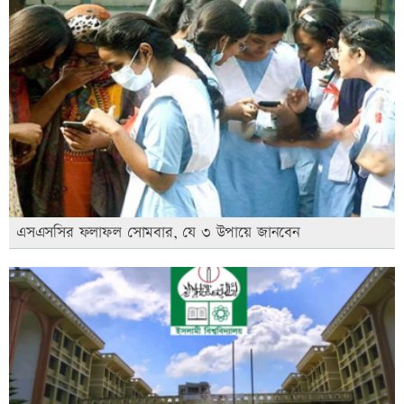
এসএসসির ফলাফল সোমবার, যে ৩ উপায়ে জানবেন