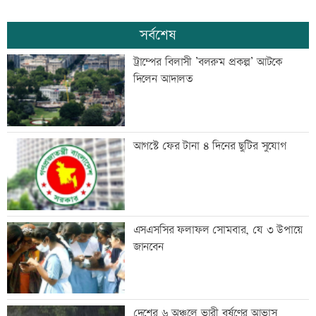
সর্বশেষ
ট্রাম্পের বিলাসী ’বলরুম প্রকল্প’ আটকে
দিলেন আদালত
আগস্টে ফের টানা ৪ দিনের ছুটির সুযোগ
এসএসসির ফলাফল সোমবার, যে ৩ উপায়ে
জানবেন
দেশের ৬ অঞ্চলে ভারী বর্ষণের আভাস