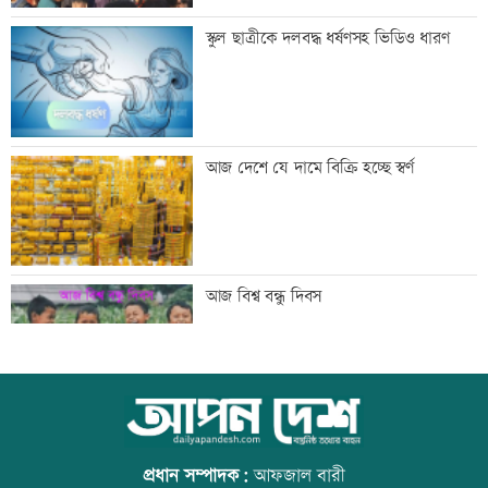
শাহজালাল বিমানবন্দরে আগুন, সাময়িক বন্ধ
স্কুল ছাত্রীকে দলবদ্ধ ধর্ষণসহ ভিডিও ধারণ
যাত্রীসেবা
গ্রিস উপকূলে দুই শতাধিক অভিবাসী উদ্ধার,
আজ দেশে যে দামে বিক্রি হচ্ছে স্বর্ণ
অধিকাংশ বাংলাদেশি
অস্থির বাজারে আজ স্বর্ণের ভরি কত
আজ বিশ্ব বন্ধু দিবস
মেয়েদের আপত্তিকর ছবি তুলে বয়ফ্রেন্ডকে
উত্থান-পতনের বাজারে আজ স্বর্ণের ভরি কত
পাঠাতেন ইবি ছাত্রী
প্রধান সম্পাদক:
আফজাল বারী