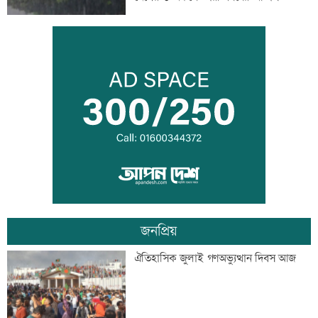
সিন্ডিকেট ভেঙে কৃষকদের লাভ নিশ্চিত করা
হবে: আইনমন্ত্রী
টেলিভিশনে আজকের যত খেলা
জনপ্রিয়
শনিবার রাজধানীর যেসব মার্কেট-দর্শনীয় স্থান
ঐতিহাসিক জুলাই গণঅভ্যুত্থান দিবস আজ
বন্ধ