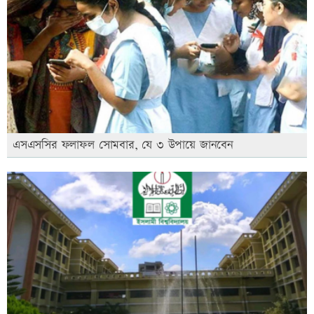
এসএসসির ফলাফল সোমবার, যে ৩ উপায়ে জানবেন