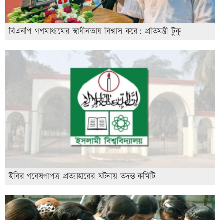
বিএনপি গণমাধ্যমের স্বাধীনতায় বিশ্বাস করে: প্রতিমন্ত্রী টুকু
ইবির গবেষণাপত্র প্রত্যাহারের ঘটনায় তদন্ত কমিটি