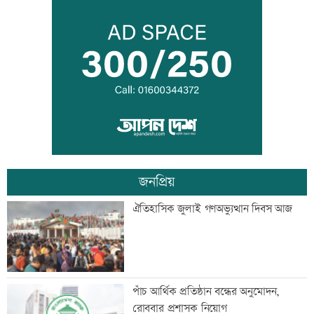
অভিকার পরে এবার স্বরা হাসপাতালে ভর্তি,
কী হলো এ ২ অভিনেত্রীর
আজ ১১ ঘণ্টা গ্যাস থাকবে না যেসব এলাকায়
জনপ্রিয়
সীমান্তে বিএসএফের গুলিতে বাংলাদেশি যুবক
ঐতিহাসিক জুলাই গণঅভ্যুত্থান দিবস আজ
নিহত
৪০ ঘণ্টা পর ঢাকার পথে বিমানের ফ্লাইট
পাঁচ আর্থিক প্রতিষ্ঠান বন্ধের অনুমোদন,
রোববার প্রশাসক নিয়োগ