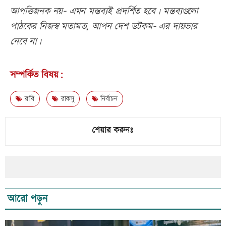
আপত্তিজনক নয়- এমন মন্তব্যই প্রদর্শিত হবে। মন্তব্যগুলো
পাঠকের নিজস্ব মতামত, আপন দেশ ডটকম- এর দায়ভার
নেবে না।
সম্পর্কিত বিষয়:
রাবি
রাকসু
নির্বাচন
শেয়ার করুনঃ
আরো পড়ুন