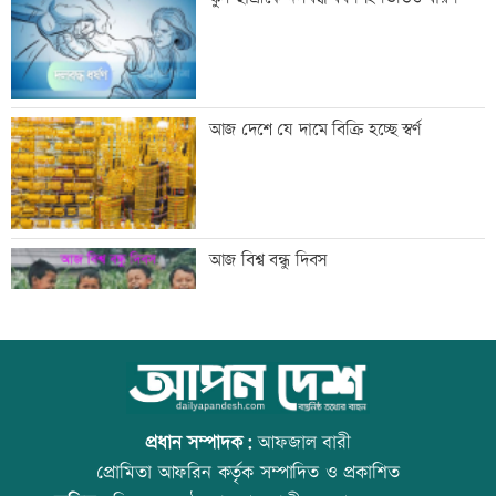
প্রতিমন্ত্রী টুকু
তিস্তা মহাপরিকল্পনার কাজ শিগগিরই শুরু
আজ দেশে যে দামে বিক্রি হচ্ছে স্বর্ণ
হচ্ছে: প্রতিমন্ত্রী ফরহাদ
অতিরিক্ত মদপানে এক ব্যক্তির মৃত্যু
আজ বিশ্ব বন্ধু দিবস
ইবির গবেষণাপত্র প্রত্যাহারের ঘটনায় তদন্ত
কোরআন-হাদিসে নামাজ না পড়ার শাস্তি
কমিটি
প্রধান সম্পাদক:
আফজাল বারী
প্রোমিতা আফরিন কর্তৃক সম্পাদিত ও প্রকাশিত