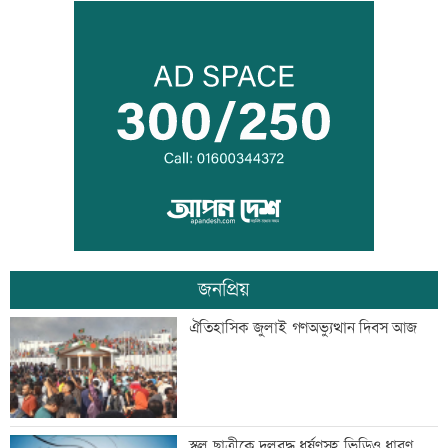
লক্ষ্মীপুর জেলা প্রশাসনের ১৪ কর্মকর্তা-
কর্মচারীর বিদায়ী সংবর্ধনা
সব শর্ত মেনে নিলে হরমুজ খুলবো: ইরান
জনপ্রিয়
মেসির বাবা মারা গেছেন
ঐতিহাসিক জুলাই গণঅভ্যুত্থান দিবস আজ
বিএনপি গণমাধ্যমের স্বাধীনতায় বিশ্বাস করে:
স্কুল ছাত্রীকে দলবদ্ধ ধর্ষণসহ ভিডিও ধারণ