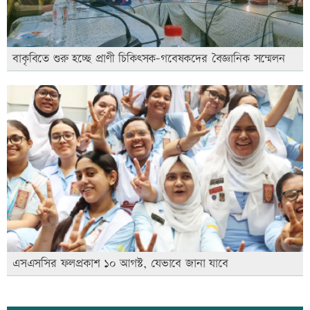
বাকৃবিতে শুরু হচ্ছে প্রাণী চিকিৎসক-গবেষকদের বৈজ্ঞানিক সম্মেলন
এসএসসির ফলপ্রকাশ ১০ আগস্ট, যেভাবে জানা যাবে