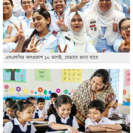
এসএসসির ফলপ্রকাশ ১০ আগস্ট, যেভাবে জানা যাবে