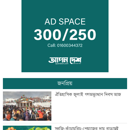
রোববার চট্টগ্রামে যাচ্ছেন প্রধানমন্ত্রী
বিয়ে না করার কারণ জানালেন আমিশা
জনপ্রিয়
আওয়ামী লীগের সঙ্গে গণতন্ত্র যায় না: মির্জা
ঐতিহাসিক জুলাই গণঅভ্যুত্থান দিবস আজ
ফখরুল
ডেপুটি ম্যানেজার চেয়ে ব্র্যাকে নিয়োগ
সবজি-কাঁচামরিচ-পেয়াজের দাম বাড়ছেই