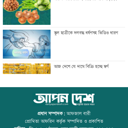
‘আমার স্বপ্ন আপনাদের কাছে দিয়ে গেলাম’
স্কুল ছাত্রীকে দলবদ্ধ ধর্ষণসহ ভিডিও ধারণ
মেহেরপুর সীমান্তে নারীসহ ৫ জনকে পুশইনের
আজ দেশে যে দামে বিক্রি হচ্ছে স্বর্ণ
চেষ্টা, বিজিবির প্রতিরোধে ব্যর্থ
থাইল্যান্ডে ১৪ বছরের শিক্ষার্থীর গুলিতে নিহত
আজ বিশ্ব বন্ধু দিবস
৬
প্রধান সম্পাদক:
আফজাল বারী
প্রোমিতা আফরিন কর্তৃক সম্পাদিত ও প্রকাশিত