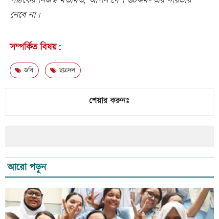
পাঠকের নিজস্ব মতামত, আপন দেশ ডটকম- এর দায়ভার
নেবে না।
সম্পর্কিত বিষয়:
জবি
ছাত্রদল
শেয়ার করুনঃ
আরো পড়ুন