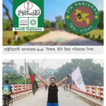
রাষ্ট্রবিরোধী তৎপরতায় ৪০৪ শিক্ষক, ইবি জিয়া পরিষদের নিন্দা