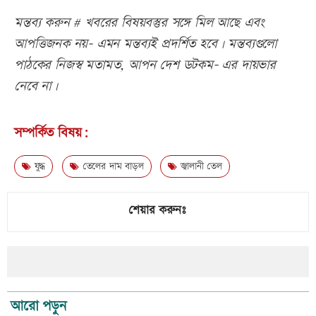
মন্তব্য করুন # খবরের বিষয়বস্তুর সঙ্গে মিল আছে এবং
আপত্তিজনক নয়- এমন মন্তব্যই প্রদর্শিত হবে। মন্তব্যগুলো
পাঠকের নিজস্ব মতামত, আপন দেশ ডটকম- এর দায়ভার
নেবে না।
সম্পর্কিত বিষয়:
যুদ্ধ
তেলের দাম বাড়ল
জ্বালানী তেল
শেয়ার করুনঃ
আরো পড়ুন