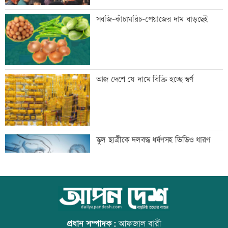
ডিএমপির ১২ ঊর্ধ্বতন কর্মকর্তাকে বদলি
সবজি-কাঁচামরিচ-পেয়াজের দাম বাড়ছেই
জন্মসূত্রে নাগরিকত্ব সীমিত করতে ট্রাম্পের
আজ দেশে যে দামে বিক্রি হচ্ছে স্বর্ণ
নতুন নির্বাহী আদেশ
টেলিভিশনে আজকের যত খেলা
স্কুল ছাত্রীকে দলবদ্ধ ধর্ষণসহ ভিডিও ধারণ
শুক্রবার রাজধানীর যেসব মার্কেট-দর্শনীয় স্থান
আজ বিশ্ব বন্ধু দিবস
বন্ধ
প্রধান সম্পাদক:
আফজাল বারী