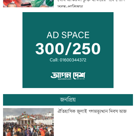
তুরস্ক-পাকিস্তান
বিশ্ববাজারে ফের বাড়ল জ্বালানি তেলের দাম
সিলেটে দুই বাসের সংঘর্ষে প্রাণ গেল
আটজনের
জনপ্রিয়
দুপুরের মধ্যে ঝোড়ো হাওয়াসহ বজ্রবৃষ্টি হতে
ঐতিহাসিক জুলাই গণঅভ্যুত্থান দিবস আজ
পারে যেসব অঞ্চলে