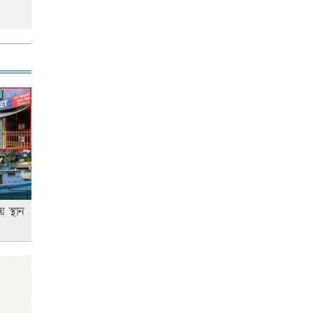
শিক্ষার্থীসহ নিহত ৪
তুচ্ছ ঘটনায় বাকৃবির দুই হলের
শিক্ষার্থীদের সংঘর্ষ, আহত ৪
 স্থান