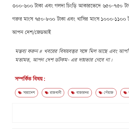
৩০০-৬০০ টাকা এবং গলদা চিংড়ি আকারভেদে ৬৫০-৭৫০ টাকা
গরুর মাংস ৭৫০-৮০০ টাকা এবং খাসির মাংস ১০০০-১১০০ টাক
আপন দেশ/জেডআই
মন্তব্য করুন # খবরের বিষয়বস্তুর সঙ্গে মিল আছে এবং আপত্ত
মতামত, আপন দেশ ডটকম- এর দায়ভার নেবে না।
সম্পর্কিত বিষয়:
সারাদেশ
রাজধানী
বাজারদর
পেঁয়াজ
ক