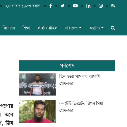
২৩ শ্রাবণ ১৪৩৩ বঙ্গাব্দ
বিনোদন
শিক্ষা
লাইফ স্টাইল
সারাদেশ
অন্যান্য
সর্বশেষ
তিন হত্যা মামলার আসামি
গ্রেফতার
কনটেন্ট ক্রিয়েটর রিপন মিয়া
পণ্যের
গ্রেফতার
ী। তবে
ি, ডিম