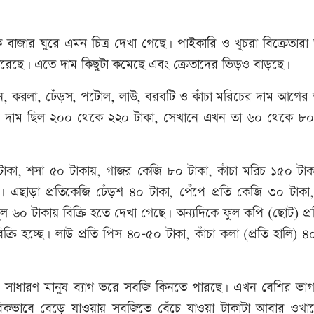
িক বাজার ঘুরে এমন চিত্র দেখা গেছে। পাইকারি ও খুচরা বিক্রেতারা
রেছে। এতে দাম কিছুটা কমেছে এবং ক্রেতাদের ভিড়ও বাড়ছে।
ুন, করলা, ঢেঁড়স, পটোল, লাউ, বরবটি ও কাঁচা মরিচের দাম আগের 
 দাম ছিল ২০০ থেকে ২২০ টাকা, সেখানে এখন তা ৬০ থেকে ৮০
াকা, শসা ৫০ টাকায়, গাজর কেজি ৮০ টাকা, কাঁচা মরিচ ১৫০ টাকা, 
 এছাড়া প্রতিকেজি ঢেঁড়শ ৪০ টাকা, পেঁপে প্রতি কেজি ৩০ টাকা,
দুল ৬০ টাকায় বিক্রি হতে দেখা গেছে। অন্যদিকে ফুল কপি (ছোট) প্
রি হচ্ছে। লাউ প্রতি পিস ৪০-৫০ টাকা, কাঁচা কলা (প্রতি হালি) ৪
সাধারণ মানুষ ব্যাগ ভরে সবজি কিনতে পারছে। এখন বেশির ভা
ভাবিকভাবে বেড়ে যাওয়ায় সবজিতে বেঁচে যাওয়া টাকাটা আবার ওখা