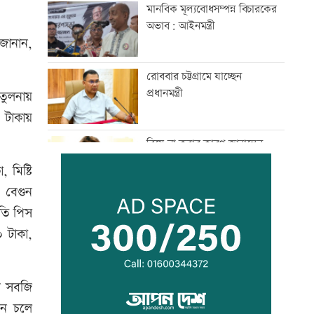
মানবিক মূল্যবোধসম্পন্ন বিচারকের
অভাব: আইনমন্ত্রী
 জানান,
রোববার চট্টগ্রামে যাচ্ছেন
প্রধানমন্ত্রী
তুলনায়
 টাকায়
বিয়ে না করার কারণ জানালেন
আমিশা
মিষ্টি
 বেগুন
আওয়ামী লীগের সঙ্গে গণতন্ত্র যায়
রতি পিস
না: মির্জা ফখরুল
০ টাকা,
ডেপুটি ম্যানেজার চেয়ে ব্র্যাকে
গ সবজি
নিয়োগ
নে চলে