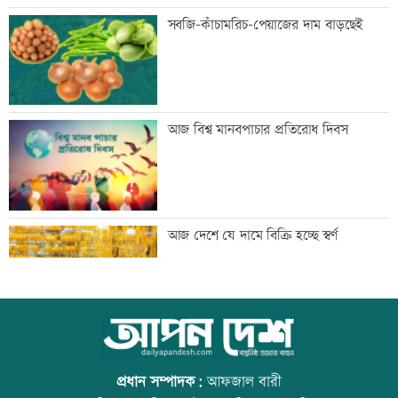
প্রথম শ্রেণিতে ভর্তি লটারিতে
সবজি-কাঁচামরিচ-পেয়াজের দাম বাড়ছেই
মেঘনার ভাঙনরোধে জিও ব্যাগ প্রকল্পে
আজ বিশ্ব মানবপাচার প্রতিরোধ দিবস
অনিয়ম, এলাকাবাসীর মানববন্ধন
বাংলাদেশি পাঁচ হাজার কৃষি শ্রমিক নেবে
আজ দেশে যে দামে বিক্রি হচ্ছে স্বর্ণ
ওমান
স্বর্ণ খাতকে আনুষ্ঠানিক কাঠামোয় আনছে
আজ বিশ্ব বন্ধু দিবস
সরকার, মতামত চাইল মন্ত্রণালয়
প্রধান সম্পাদক:
আফজাল বারী