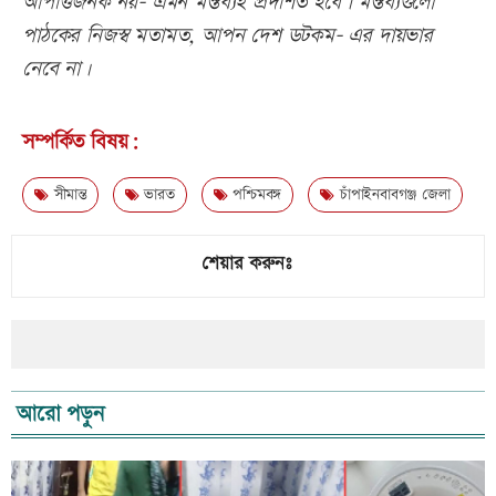
আপত্তিজনক নয়- এমন মন্তব্যই প্রদর্শিত হবে। মন্তব্যগুলো
পাঠকের নিজস্ব মতামত, আপন দেশ ডটকম- এর দায়ভার
নেবে না।
সম্পর্কিত বিষয়:
সীমান্ত
ভারত
পশ্চিমবঙ্গ
চাঁপাইনবাবগঞ্জ জেলা
শেয়ার করুনঃ
আরো পড়ুন