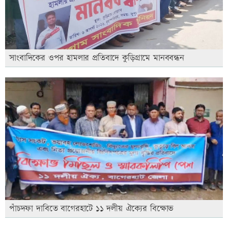
সাংবাদিকের ওপর হামলার প্রতিবাদে কুড়িগ্রামে মানববন্ধন
পাঁচদফা দাবিতে বাগেরহাটে ১১ দলীয় ঐক্যের বিক্ষোভ