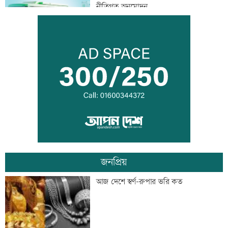
নীতিগত অনুমোদন
তনু হত্যার আসামি সাবেক সেনাসদস্য
হাফিজুরকে আত্মসমর্পণের নির্দেশ
দুদকের মামলায় ঢাকা ব্যাংকের ৪ কর্মকর্তার
কারাদণ্ড
জনপ্রিয়
জিয়াউর রহমান দেশে প্রথম সবুজ বিপ্লবের
আজ দেশে স্বর্ণ-রুপার ভরি কত
ডাক দিয়েছিলেন: পরিবেশমন্ত্রী