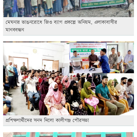
মেঘনার ভাঙনরোধে জিও ব্যাগ প্রকল্পে অনিয়ম, এলাকাবাসীর
মানববন্ধন
প্রশিক্ষণার্থীদের সনদ দিলো কালীগঞ্জ পৌরসভা