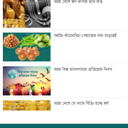
আজ দেশে স্বর্ণ-রুপার ভরি কত
ডাক দিয়েছিলেন: পরিবেশমন্ত্রী
প্রথম শ্রেণিতে ভর্তি লটারিতে
সবজি-কাঁচামরিচ-পেয়াজের দাম বাড়ছেই
মেঘনার ভাঙনরোধে জিও ব্যাগ প্রকল্পে
আজ বিশ্ব মানবপাচার প্রতিরোধ দিবস
অনিয়ম, এলাকাবাসীর মানববন্ধন
বাংলাদেশি পাঁচ হাজার কৃষি শ্রমিক নেবে
আজ দেশে যে দামে বিক্রি হচ্ছে স্বর্ণ
ওমান