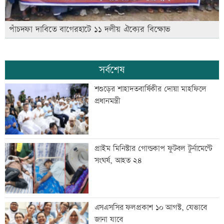
পাঁচদফা দাবিতে বাগেরহাটে ১১ দলীয় ঐক্যের বিক্ষোভ
সর্বশেষ
শশুড়ের শাহাদতবার্ষিকীর দোয়া মাহফিলে
প্রধানমন্ত্রী
প্রাইম মিনিস্টার গোল্ডকাপ ফুটবল টুর্নামেন্টে
সংঘর্ষ, আহত ২৪
এসএসসির ফলপ্রকাশ ১০ আগস্ট, যেভাবে
জানা যাবে