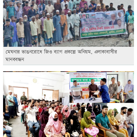
মেঘনার ভাঙনরোধে জিও ব্যাগ প্রকল্পে অনিয়ম, এলাকাবাসীর
মানববন্ধন