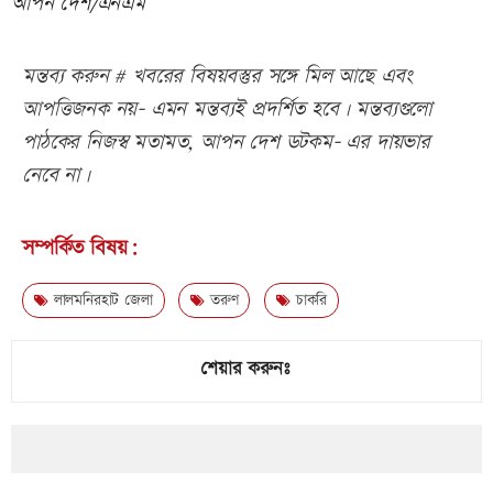
আপন দেশ/এনএম
মন্তব্য করুন # খবরের বিষয়বস্তুর সঙ্গে মিল আছে এবং
আপত্তিজনক নয়- এমন মন্তব্যই প্রদর্শিত হবে। মন্তব্যগুলো
পাঠকের নিজস্ব মতামত, আপন দেশ ডটকম- এর দায়ভার
নেবে না।
সম্পর্কিত বিষয়:
লালমনিরহাট জেলা
তরুণ
চাকরি
শেয়ার করুনঃ