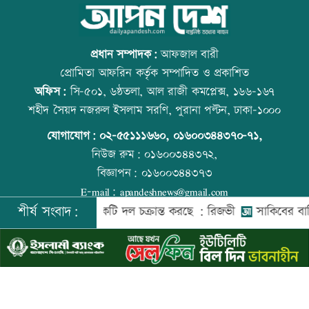
স্বর্ণ খাতকে আনুষ্ঠানিক কাঠামোয় আনছে
আজ বিশ্ব বন্ধু দিবস
সরকার, মতামত চাইল মন্ত্রণালয়
প্রধান সম্পাদক:
আফজাল বারী
প্রোমিতা আফরিন কর্তৃক সম্পাদিত ও প্রকাশিত
অফিস:
সি-৫০১, ৬ষ্ঠতলা, আল রাজী কমপ্লেক্স, ১৬৬-১৬৭
গবেষণা-দক্ষতা উন্নয়নে বাংলাদেশ-অস্ট্রেলিয়ার
প্রতিমন্ত্রীকে ঘিরে ভাইরাল ভিডিওতে ছবি
শহীদ সৈয়দ নজরুল ইসলাম সরণি, পুরানা পল্টন, ঢাকা-১০০০
নতুন উদ্যোগ
জুড়ে অপপ্রচার: এলিন
যোগাযোগ:
০২-৫৫১১১৬৬০
,
০১৬০০৩৪৪৩৭০-৭১,
নিউজ রুম:
০১৬০০৩৪৪৩৭২,
বিজ্ঞাপন:
০১৬০০৩৪৪৩৭৩
বিমানবন্দরে বাড়ছে নিরাপত্তা, বসছে অ্যান্টি-
বিশ্ব মাতৃদুগ্ধ দিবস আজ
E-mail:
apandeshnews@gmail.com
ড্রোন সিস্টেম
শীর্ষ সংবাদ:
ের বিরুদ্ধে একটি দল চক্রান্ত করছে : রিজভী
সাকিবের বাড়িতে হাম
©
২০২৬ |
আপন দেশ ডটকম
কর্তৃক সর্বসত্ব ® সংরক্ষিত | উন্নয়নে
ইমিথমেকারস.কম
প্রশিক্ষণার্থীদের সনদ দিলো কালীগঞ্জ
আজ স্বর্ণ-রুপা যে দামে বিক্রি হচ্ছে
পৌরসভা