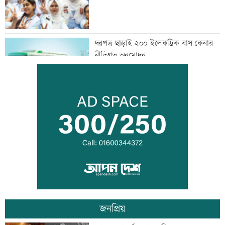
দরপত্র ছাড়াই ২০০ ইলেকট্রিক বাস কেনার
নীতিগত অনুমোদন
তনু হত্যার আসামি সাবেক সেনাসদস্য
হাফিজুরকে আত্মসমর্পণের নির্দেশ
দুদকের মামলায় ঢাকা ব্যাংকের ৪ কর্মকর্তার
কারাদণ্ড
জনপ্রিয়
জিয়াউর রহমান দেশে প্রথম সবুজ বিপ্লবের