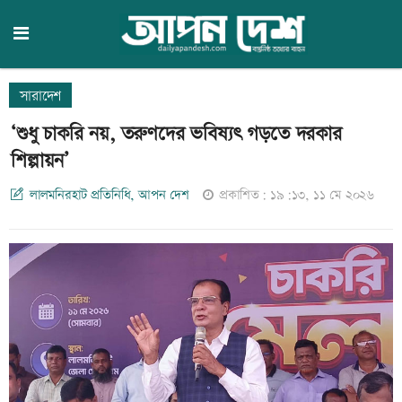
সারাদেশ
‘শুধু চাকরি নয়, তরুণদের ভবিষ্যৎ গড়তে দরকার
শিল্পায়ন’
লালমনিরহাট প্রতিনিধি, আপন দেশ
প্রকাশিত: ১৯:১৩, ১১ মে ২০২৬