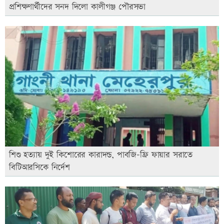
প্রশিক্ষণার্থীদের সনদ দিলো কালীগঞ্জ পৌরসভা
শিশু হত্যায় দুই কিশোরের কারাদন্ড, পাবজি-ফ্রি ফায়ার সরাতে
বিটিআরসিকে নির্দেশ