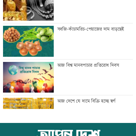
প্রথম শ্রেণিতে ভর্তি লটারিতে
সবজি-কাঁচামরিচ-পেয়াজের দাম বাড়ছেই
মেঘনার ভাঙনরোধে জিও ব্যাগ প্রকল্পে
আজ বিশ্ব মানবপাচার প্রতিরোধ দিবস
অনিয়ম, এলাকাবাসীর মানববন্ধন
বাংলাদেশি পাঁচ হাজার কৃষি শ্রমিক নেবে
আজ দেশে যে দামে বিক্রি হচ্ছে স্বর্ণ
ওমান
স্বর্ণ খাতকে আনুষ্ঠানিক কাঠামোয় আনছে