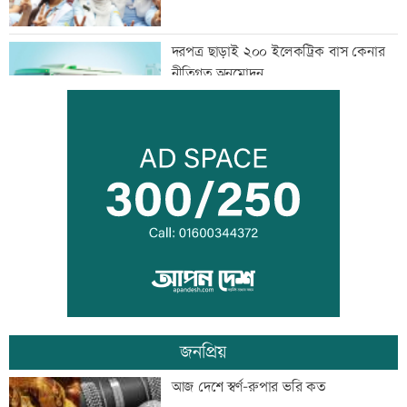
দরপত্র ছাড়াই ২০০ ইলেকট্রিক বাস কেনার
নীতিগত অনুমোদন
তনু হত্যার আসামি সাবেক সেনাসদস্য
হাফিজুরকে আত্মসমর্পণের নির্দেশ
দুদকের মামলায় ঢাকা ব্যাংকের ৪ কর্মকর্তার
কারাদণ্ড
জনপ্রিয়
জিয়াউর রহমান দেশে প্রথম সবুজ বিপ্লবের
আজ দেশে স্বর্ণ-রুপার ভরি কত
ডাক দিয়েছিলেন: পরিবেশমন্ত্রী