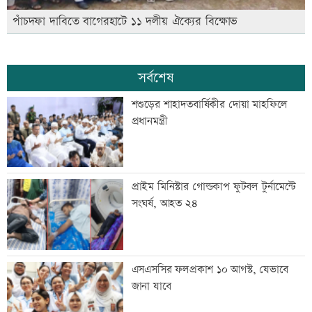
পাঁচদফা দাবিতে বাগেরহাটে ১১ দলীয় ঐক্যের বিক্ষোভ
সর্বশেষ
শশুড়ের শাহাদতবার্ষিকীর দোয়া মাহফিলে
প্রধানমন্ত্রী
প্রাইম মিনিস্টার গোল্ডকাপ ফুটবল টুর্নামেন্টে
সংঘর্ষ, আহত ২৪
এসএসসির ফলপ্রকাশ ১০ আগস্ট, যেভাবে
জানা যাবে