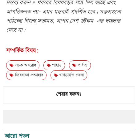
মন্তব্য করুন # খবরের বিষয়বস্তুর সঙ্গে মিল আছে এবং
আপত্তিজনক নয়- এমন মন্তব্যই প্রদর্শিত হবে। মন্তব্যগুলো
পাঠকের নিজস্ব মতামত, আপন দেশ ডটকম- এর দায়ভার
নেবে না।
সম্পর্কিত বিষয়:
সড়ক অবরোধ
পাহাড়
পার্বত্য
নিষেধাজ্ঞা প্রত্যাহার
খাগড়াছড়ি জেলা
শেয়ার করুনঃ
আরো পড়ুন