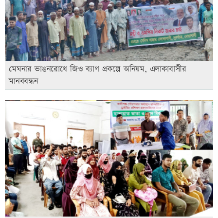
মেঘনার ভাঙনরোধে জিও ব্যাগ প্রকল্পে অনিয়ম, এলাকাবাসীর
মানববন্ধন