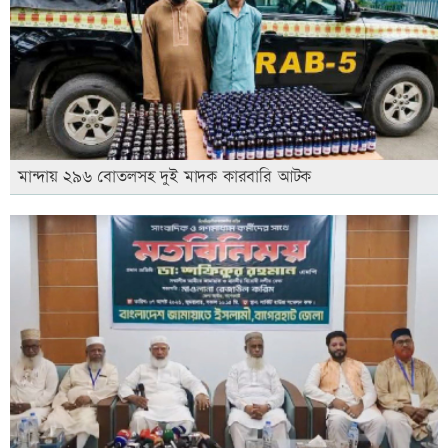
মান্দায় ২৯৬ বোতলসহ দুই মাদক কারবারি আটক