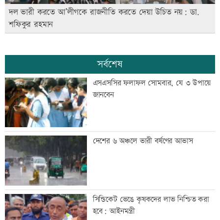
দল ভারী করতে আ’লীগকে রাজনীতি করতে দেয়া উচিত নয়: ডা.
শফিকুর রহমান
সর্বশেষ
এসএসসির ফলাফল সোমবার, যে ৩ উপায়ে
জানবেন
দেশের ৬ অঞ্চলে ভারী বর্ষণের আভাস
সিন্ডিকেট ভেঙে কৃষকদের লাভ নিশ্চিত করা
হবে: আইনমন্ত্রী