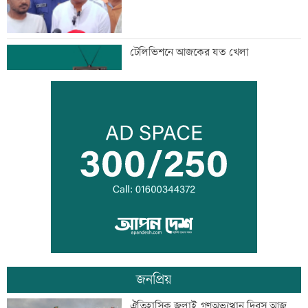
টেলিভিশনে আজকের যত খেলা
শনিবার রাজধানীর যেসব মার্কেট-দর্শনীয় স্থান
বন্ধ
শাহজালাল বিমানবন্দরে আগুন, সাময়িক বন্ধ
যাত্রীসেবা
জনপ্রিয়
গ্রিস উপকূলে দুই শতাধিক অভিবাসী উদ্ধার,
ঐতিহাসিক জুলাই গণঅভ্যুত্থান দিবস আজ