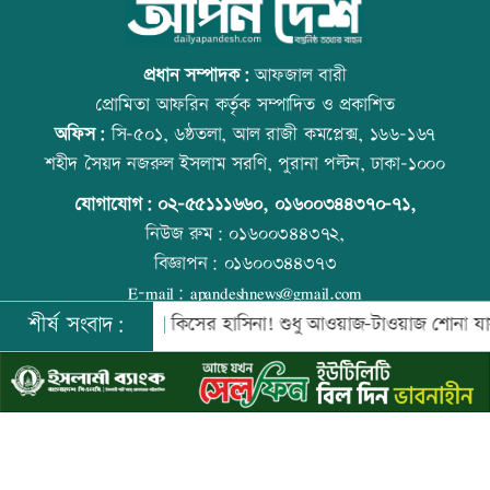
ইতালিতে ঢাকাগামী বিমানে আটকা আড়াই
উত্থান-পতনের বাজারে আজ স্বর্ণের ভরি কত
শতাধিক যাত্রী
প্রধান সম্পাদক:
আফজাল বারী
প্রোমিতা আফরিন কর্তৃক সম্পাদিত ও প্রকাশিত
অফিস:
সি-৫০১, ৬ষ্ঠতলা, আল রাজী কমপ্লেক্স, ১৬৬-১৬৭
বাকৃবিতে শুরু হচ্ছে প্রাণী চিকিৎসক-
কোরআন-হাদিসে নামাজ না পড়ার শাস্তি
শহীদ সৈয়দ নজরুল ইসলাম সরণি, পুরানা পল্টন, ঢাকা-১০০০
গবেষকদের বৈজ্ঞানিক সম্মেলন
যোগাযোগ:
০২-৫৫১১১৬৬০
,
০১৬০০৩৪৪৩৭০-৭১,
নিউজ রুম:
০১৬০০৩৪৪৩৭২,
বিজ্ঞাপন:
০১৬০০৩৪৪৩৭৩
বন্দরে বিস্ফোরণে একই পরিবারের ৩ জন দগ্ধ
আজ স্বর্ণ-রুপা যে দামে বিক্রি হচ্ছে
E-mail:
apandeshnews@gmail.com
শীর্ষ সংবাদ:
িনবে সরকার
কিসের হাসিনা! শুধু আওয়াজ-টাওয়াজ শোনা যায়: স্বরাষ্ট্রমন্
©
২০২৬ |
আপন দেশ ডটকম
কর্তৃক সর্বসত্ব ® সংরক্ষিত | উন্নয়নে
ইমিথমেকারস.কম
পাঁচ আর্থিক প্রতিষ্ঠান বন্ধের অনুমোদন,
বিশ্ব মাতৃদুগ্ধ দিবস আজ
রোববার প্রশাসক নিয়োগ