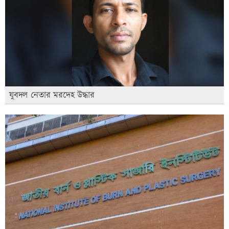
যুবদল নেতার মরদেহ উদ্ধার