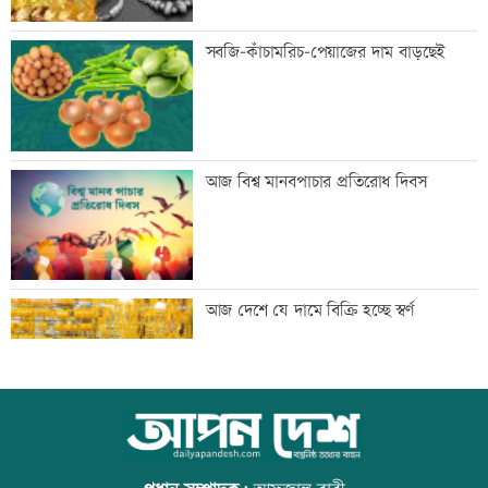
প্রথম শ্রেণিতে ভর্তি লটারিতে
সবজি-কাঁচামরিচ-পেয়াজের দাম বাড়ছেই
মেঘনার ভাঙনরোধে জিও ব্যাগ প্রকল্পে
আজ বিশ্ব মানবপাচার প্রতিরোধ দিবস
অনিয়ম, এলাকাবাসীর মানববন্ধন
বাংলাদেশি পাঁচ হাজার কৃষি শ্রমিক নেবে
আজ দেশে যে দামে বিক্রি হচ্ছে স্বর্ণ
ওমান
স্বর্ণ খাতকে আনুষ্ঠানিক কাঠামোয় আনছে
আজ বিশ্ব বন্ধু দিবস
সরকার, মতামত চাইল মন্ত্রণালয়