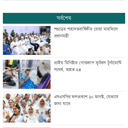
সর্বশেষ
শশুড়ের শাহাদতবার্ষিকীর দোয়া মাহফিলে
প্রধানমন্ত্রী
প্রাইম মিনিস্টার গোল্ডকাপ ফুটবল টুর্নামেন্টে
সংঘর্ষ, আহত ২৪
এসএসসির ফলপ্রকাশ ১০ আগস্ট, যেভাবে
জানা যাবে