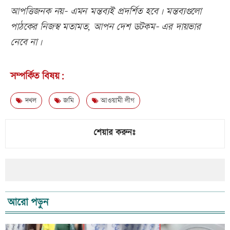
আপত্তিজনক নয়- এমন মন্তব্যই প্রদর্শিত হবে। মন্তব্যগুলো
পাঠকের নিজস্ব মতামত, আপন দেশ ডটকম- এর দায়ভার
নেবে না।
সম্পর্কিত বিষয়:
দখল
জমি
আওয়ামী লীগ
শেয়ার করুনঃ
আরো পড়ুন