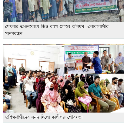
মেঘনার ভাঙনরোধে জিও ব্যাগ প্রকল্পে অনিয়ম, এলাকাবাসীর
মানববন্ধন
প্রশিক্ষণার্থীদের সনদ দিলো কালীগঞ্জ পৌরসভা