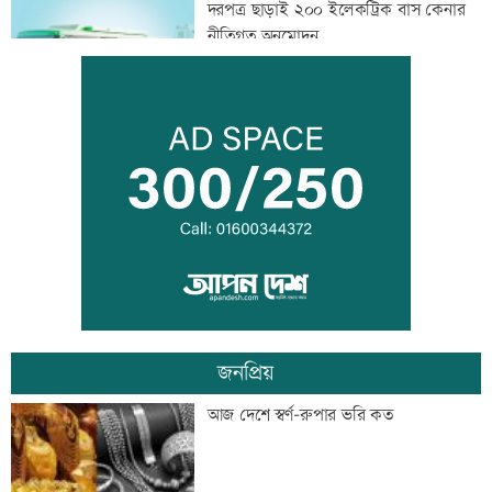
দরপত্র ছাড়াই ২০০ ইলেকট্রিক বাস কেনার
নীতিগত অনুমোদন
তনু হত্যার আসামি সাবেক সেনাসদস্য
হাফিজুরকে আত্মসমর্পণের নির্দেশ
দুদকের মামলায় ঢাকা ব্যাংকের ৪ কর্মকর্তার
কারাদণ্ড
জনপ্রিয়
জিয়াউর রহমান দেশে প্রথম সবুজ বিপ্লবের
আজ দেশে স্বর্ণ-রুপার ভরি কত
ডাক দিয়েছিলেন: পরিবেশমন্ত্রী