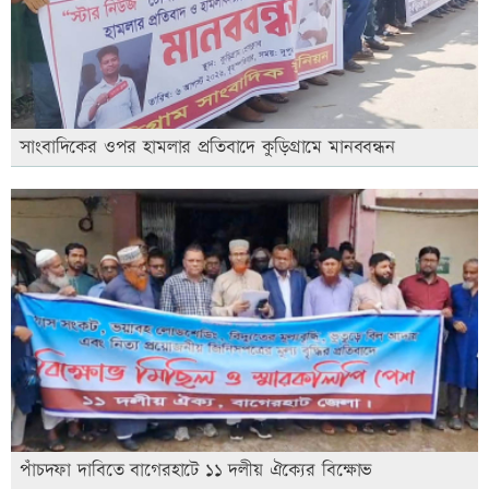
সাংবাদিকের ওপর হামলার প্রতিবাদে কুড়িগ্রামে মানববন্ধন
পাঁচদফা দাবিতে বাগেরহাটে ১১ দলীয় ঐক্যের বিক্ষোভ