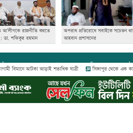
ে আ’লীগকে রাজনীতি করতে
অপরাধ প্রতিরোধে সবাইকে সচেতন থা
়: ডা. শফিকুর রহমান
আহবান প্রশাসনের
প্রধান সম্পাদক:
আফজাল বারী
বিমানে আটকা আড়াই শতাধিক যাত্রী
সিঙ্গাপুর থেকে এক কার্গে
প্রোমিতা আফরিন কর্তৃক সম্পাদিত ও প্রকাশিত
অফিস:
সি-৫০১, ৬ষ্ঠতলা, আল রাজী কমপ্লেক্স, ১৬৬-১৬৭
শহীদ সৈয়দ নজরুল ইসলাম সরণি, পুরানা পল্টন, ঢাকা-১০০০
০২৬ |
আপন দেশ ডটকম
কর্তৃক সর্বসত্ব ® সংরক্ষিত | উন্নয়নে
ইমিথমেকার