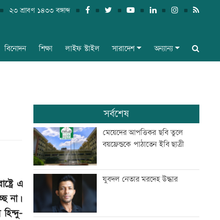
২৩ শ্রাবণ ১৪৩৩ বঙ্গাব্দ
বিনোদন
শিক্ষা
লাইফ স্টাইল
সারাদেশ
অন্যান্য
সর্বশেষ
মেয়েদের আপত্তিকর ছবি তুলে
বয়ফ্রেন্ডকে পাঠাতেন ইবি ছাত্রী
যুবদল নেতার মরদেহ উদ্ধার
ট্রে এ
ছে না।
হিন্দু-