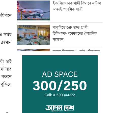
ইতালিতে ঢাকাগামী বিমানে আটকা
আড়াই শতাধিক যাত্রী
ইকমিশনে
বাকৃবিতে শুরু হচ্ছে প্রাণী
চিকিৎসক-গবেষকদের বৈজ্ঞানিক
। এ সময়
সম্মেলন
 রহমান
বন্দরে বিস্ফোরণে একই পরিবারের
৩ জন দগ্ধ
ারী হাই
 ঘটনার
পাঁচ আর্থিক প্রতিষ্ঠান বন্ধের
 বন্ধনে
অনুমোদন, রোববার প্রশাসক
বুঝিয়ে
নিয়োগ
ঢাকা-ময়মনসিংহ রেল যোগাযোগ
স্বাভাবিক